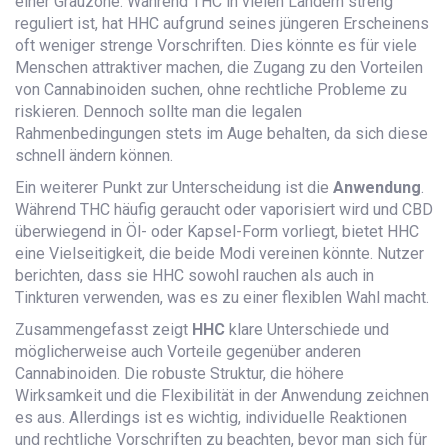
einer Grauzone. Während THC in vielen Ländern streng
reguliert ist, hat HHC aufgrund seines jüngeren Erscheinens
oft weniger strenge Vorschriften. Dies könnte es für viele
Menschen attraktiver machen, die Zugang zu den Vorteilen
von Cannabinoiden suchen, ohne rechtliche Probleme zu
riskieren. Dennoch sollte man die legalen
Rahmenbedingungen stets im Auge behalten, da sich diese
schnell ändern können.
Ein weiterer Punkt zur Unterscheidung ist die
Anwendung
.
Während THC häufig geraucht oder vaporisiert wird und CBD
überwiegend in Öl- oder Kapsel-Form vorliegt, bietet HHC
eine Vielseitigkeit, die beide Modi vereinen könnte. Nutzer
berichten, dass sie HHC sowohl rauchen als auch in
Tinkturen verwenden, was es zu einer flexiblen Wahl macht.
Zusammengefasst zeigt
HHC
klare Unterschiede und
möglicherweise auch Vorteile gegenüber anderen
Cannabinoiden. Die robuste Struktur, die höhere
Wirksamkeit und die Flexibilität in der Anwendung zeichnen
es aus. Allerdings ist es wichtig, individuelle Reaktionen
und rechtliche Vorschriften zu beachten, bevor man sich für