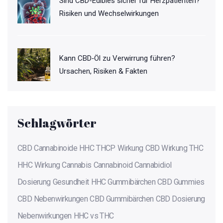
Sind CBD-Edibles sicher für Herzpatienten?
Risiken und Wechselwirkungen
Kann CBD‑Öl zu Verwirrung führen?
Ursachen, Risiken & Fakten
Schlagwörter
CBD
Cannabinoide
HHC
THCP
Wirkung
CBD Wirkung
THC
HHC Wirkung
Cannabis
Cannabinoid
Cannabidiol
Dosierung
Gesundheit
HHC Gummibärchen
CBD Gummies
CBD Nebenwirkungen
CBD Gummibärchen
CBD Dosierung
Nebenwirkungen
HHC vs THC