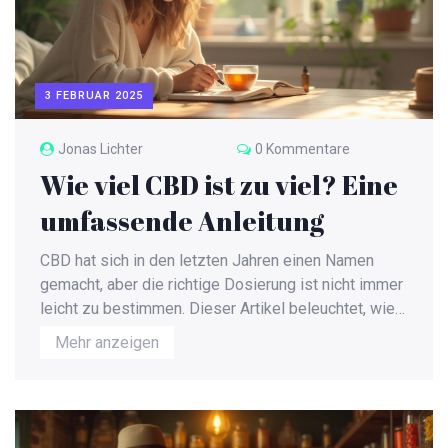
3 FEBRUAR 2025
Jonas Lichter
0 Kommentare
Wie viel CBD ist zu viel? Eine
umfassende Anleitung
CBD hat sich in den letzten Jahren einen Namen
gemacht, aber die richtige Dosierung ist nicht immer
leicht zu bestimmen. Dieser Artikel beleuchtet, wie
viel CBD als sicher gilt und welche Faktoren bei der
Mehr anzeigen
Dosierung zu berücksichtigen sind. Erfahren Sie
mehr über den Einfluss von Gewicht, Alter, und
gesundheitlichen Bedingungen auf die empfohlene
Menge und wie Sie eine Überdosierung vermeiden