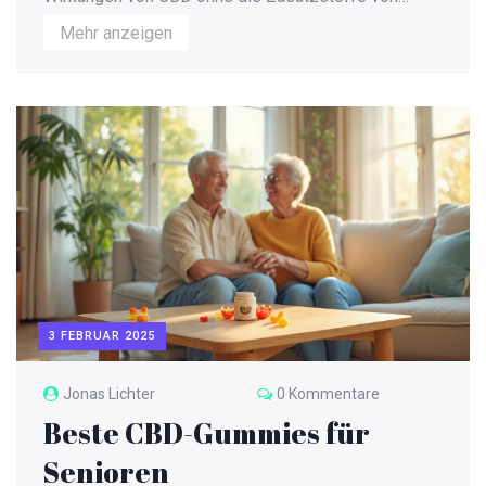
Vollspektrum-Ölen erleben möchten, ist es eine
Mehr anzeigen
attraktive Wahl. In diesem Artikel erfährst du, was
CBD-Isolat in deinem Körper bewirkt und warum es
für manche die bevorzugte Option sein könnte. Wir
decken die Grundlagen ab und geben dir praktische
Tipps zur richtigen Anwendung.
3 FEBRUAR 2025
Jonas Lichter
0 Kommentare
Beste CBD-Gummies für
Senioren