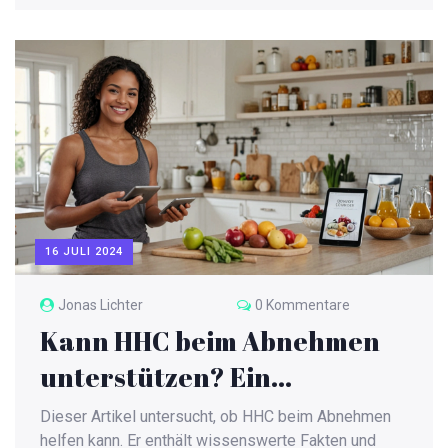
macht HHC-Gummies so besonders? In diesem
Artikel wirst du alles Wesentliche über ihre Wirkung,
Herstellung und Sicherheit erfahren. Wir bieten dir
nützliche Tipps und interessante Einblicke, um dir
eine fundierte Entscheidung zu erleichtern.
16 JULI 2024
Jonas Lichter
0 Kommentare
Kann HHC beim Abnehmen
unterstützen? Ein
umfassender Leitfaden
Dieser Artikel untersucht, ob HHC beim Abnehmen
helfen kann. Er enthält wissenswerte Fakten und