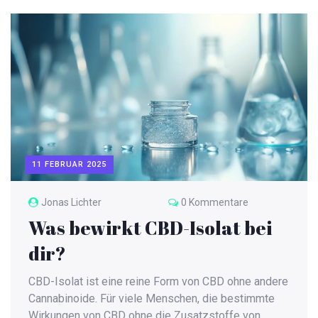
Nierenproblemen achten sollte, kommen auf den
Tisch. Zusätzlich gibt’s Infos, wie Hanföl im Körper
wirkt und welche Wechselwirkungen möglich sind.
Wer sich Klarheit wünscht, ist hier goldrichtig.
11 FEBRUAR 2025
Jonas Lichter
0 Kommentare
Was bewirkt CBD-Isolat bei
dir?
CBD-Isolat ist eine reine Form von CBD ohne andere
Cannabinoide. Für viele Menschen, die bestimmte
Wirkungen von CBD ohne die Zusatzstoffe von