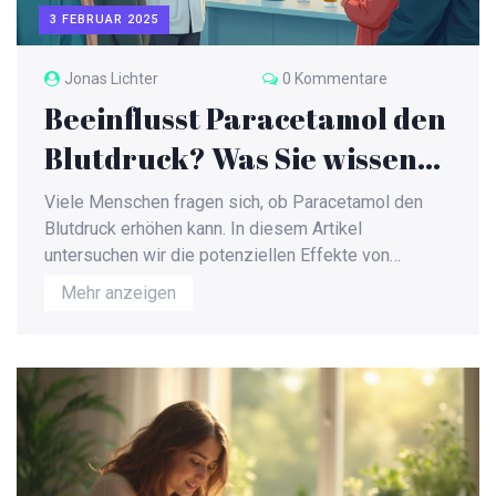
3 FEBRUAR 2025
Jonas Lichter
0 Kommentare
Beeinflusst Paracetamol den
Blutdruck? Was Sie wissen
sollten
Viele Menschen fragen sich, ob Paracetamol den
Blutdruck erhöhen kann. In diesem Artikel
untersuchen wir die potenziellen Effekte von
Paracetamol auf den Blutdruck, basierend auf
Mehr anzeigen
aktuellen Studien und Forschungen. Wir bieten Ihnen
nützliche Informationen, um Ihnen zu helfen, eine
fundierte Entscheidung über Ihre Schmerzmittelwahl
zu treffen. Verstehen Sie die möglichen Risiken und
Vorteile und erhalten Sie Tipps zur sicheren
Anwendung.