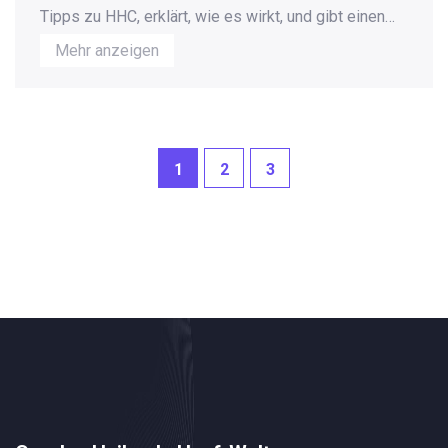
Tipps zu HHC, erklärt, wie es wirkt, und gibt einen
Einblick in mögliche Vorteile für die
Mehr anzeigen
Gewichtsabnahme. Der Leser erfährt mehr über den
Zusammenhang zwischen HHC und Stoffwechsel
und erhält praktische Ratschläge für die Anwendung.
1
2
3