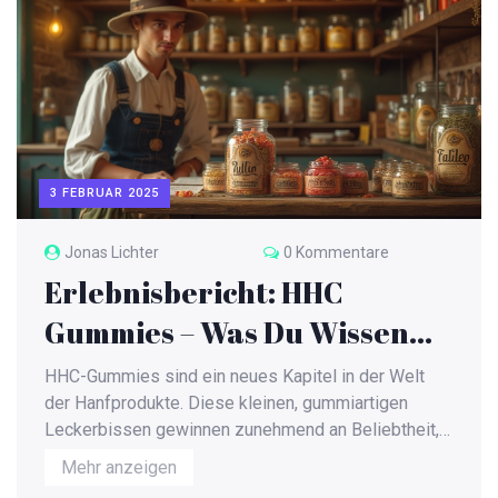
können.
3 FEBRUAR 2025
Jonas Lichter
0 Kommentare
Erlebnisbericht: HHC
Gummies – Was Du Wissen
Solltest
HHC-Gummies sind ein neues Kapitel in der Welt
der Hanfprodukte. Diese kleinen, gummiartigen
Leckerbissen gewinnen zunehmend an Beliebtheit,
da sie eine alternative Art sind, die positiven Effekte
Mehr anzeigen
von Cannabinoiden zu erleben. Doch was genau