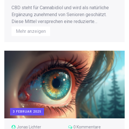
CBD steht für Cannabidiol und wird als natürliche
Ergänzung zunehmend von Senioren geschätzt.
Diese Mittel versprechen eine reduzierte
Schmerzempfindung, verbesserten Schlaf und
Mehr anzeigen
allgemeines Wohlbefinden, was sie zu einer
attraktiven Option für die ältere Generation macht. Es
ist wichtig, die richtige Dosierung und das beste
Produkt zu finden, um die Vorteile voll
auszuschöpfen. Auch wenn CBD im Allgemeinen als
sicher gilt, sollten Senioren vor der Einnahme mit
ihrem Arzt sprechen. Der Artikel gibt einen
umfassenden Überblick über die besten CBD-
Gummies für Senioren und worauf beim Kauf zu
achten ist.
3 FEBRUAR 2025
Jonas Lichter
0 Kommentare