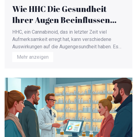
Wie HHC Die Gesundheit
Ihrer Augen Beeinflussen
Kann
HHC, ein Cannabinoid, das in letzter Zeit viel
Aufmerksamkeit erregt hat, kann verschiedene
Auswirkungen auf die Augengesundheit haben. Es
gilt als weniger psychoaktiv als THC, doch ist die
Mehr anzeigen
Kenntnis über seine Effekte auf die Augen noch
begrenzt. Einige Studien weisen auf potenzielle
Risiken wie verschwommenes Sehen oder trockene
Augen hin. Es ist wichtig, die möglichen
Auswirkungen und die Sicherheit von HHC zu
verstehen, bevor es angewendet wird. In diesem
Artikel beleuchten wir die bekannten Effekte von
HHC auf die Augen und geben nützliche Tipps zur
Pflege der Augengesundheit.