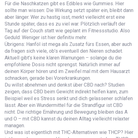
Für die Naschkatzen gibt es Edibles wie Gummies. Hier
sollte man wissen: Die Wirkung setzt später ein, bleibt dann
aber länger. Wer zu hastig isst, merkt vielleicht erst eine
Stunde später, dass es zu viel war. Plötzlich verläuft der
Tag auf der Couch statt wie geplant im Fitnessstudio. Also
Geduld: Weniger ist hier definitiv mehr.
Übrigens: Hanföl ist mega als Zusatz fürs Essen, aber auch
da fragen sich viele, ob’s eventuell den Nieren schadet.
Aktuell gibt’s keine klaren Warnungen – solange du die
empfohlene Dosis nicht sprengst. Natürlich immer auf
deinen Körper hören und im Zweifel mal mit dem Hausarzt
schnacken, gerade bei Vorerkrankungen.
Du willst abnehmen und denkst über CBD nach? Studien
zeigen, dass CBD beim Gewicht indirekt helfen kann, zum
Beispiel weil es Stress senkt und dich gelassener schlafen
lässt. Aber ein Wundermittel für die Strandfigur ist CBD
nicht. Die richtige Ernährung und Bewegung bleiben das A
und O – mit CBD kannst du deinen Alltag vielleicht relaxter
managen.
Und was ist eigentlich mit THC-Alternativen wie THCP? Hier