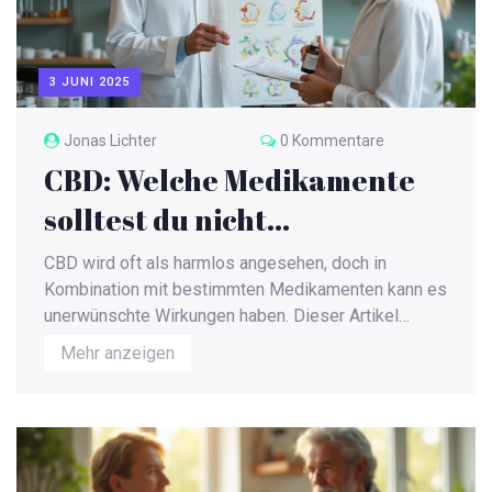
3 JUNI 2025
Jonas Lichter
0 Kommentare
CBD: Welche Medikamente
solltest du nicht
kombinieren?
CBD wird oft als harmlos angesehen, doch in
Kombination mit bestimmten Medikamenten kann es
unerwünschte Wirkungen haben. Dieser Artikel
erklärt, auf welche Wechselwirkungen du achten
Mehr anzeigen
musst, warum manche Medikamente mit CBD
problematisch sind und gibt konkrete Beispiele aus
dem Alltag. Praktische Tipps helfen dir, Risiken zu
vermeiden. So weißt du genau, wann Vorsicht
angesagt ist.