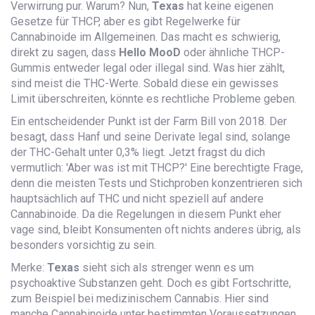
Verwirrung pur. Warum? Nun,
Texas
hat keine eigenen
Gesetze für THCP, aber es gibt Regelwerke für
Cannabinoide im Allgemeinen. Das macht es schwierig,
direkt zu sagen, dass
Hello MooD
oder ähnliche THCP-
Gummis entweder legal oder illegal sind. Was hier zählt,
sind meist die THC-Werte. Sobald diese ein gewisses
Limit überschreiten, könnte es rechtliche Probleme geben.
Ein entscheidender Punkt ist der Farm Bill von 2018. Der
besagt, dass Hanf und seine Derivate legal sind, solange
der THC-Gehalt unter 0,3% liegt. Jetzt fragst du dich
vermutlich: 'Aber was ist mit THCP?' Eine berechtigte Frage,
denn die meisten Tests und Stichproben konzentrieren sich
hauptsächlich auf THC und nicht speziell auf andere
Cannabinoide. Da die Regelungen in diesem Punkt eher
vage sind, bleibt Konsumenten oft nichts anderes übrig, als
besonders vorsichtig zu sein.
Merke:
Texas
sieht sich als strenger wenn es um
psychoaktive Substanzen geht. Doch es gibt Fortschritte,
zum Beispiel bei medizinischem Cannabis. Hier sind
manche Cannabinoide unter bestimmten Voraussetzungen