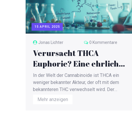
15 APRIL 2025
Jonas Lichter
0 Kommentare
Verursacht THCA
Euphorie? Eine ehrliche
Betrachtung
In der Welt der Cannabinoide ist THCA ein
weniger bekannter Akteur, der oft mit dem
bekannteren THC verwechselt wird. Der
entscheidende Unterschied zwischen den
Mehr anzeigen
beiden liegt in ihren Auswirkungen auf unser
Bewusstsein. Während THC für seine
psychoaktive Wirkung bekannt ist, stellt sich
die Frage, ob THCA ebenfalls Euphorie
hervorrufen kann. Erfahre, warum die