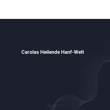
Decarboxylierung eine zentrale Rolle spielt
und wie genau THCA im Körper wirkt.
Carolas Heilende Hanf-Welt