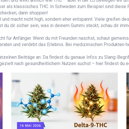
dert und wirkt ähnlich wie THC – aber in der EU bewegen wir uns
ker als klassisches THC. In Schweden zum Beispiel sind diese P
z checken, dann shoppen!
al und macht nicht high, sondern eher entspannt. Viele greifen d
t du dir sicher sein, was in deinem Gummi steckt, schau dir imme
ht für Anfänger. Wenn du mit Freunden naschst, schaut gemeinsa
 geraten und verdirbt das Erlebnis. Bei medizinischen Produkten
 einzelnen Beiträge an: Da findest du genaue Infos zu Slang-Begr
 gezielt nach gesundheitlichem Nutzen suchst – hier findest du 
16 MAI 2026