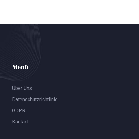
Eigenschaften von THCP ein, und ob diese
Substanz in Nahrungsergänzungsmitteln
erlaubt ist. Außerdem geben wir nützliche
Tipps für Verbraucher, die sich für THCP-
Produkte interessieren.
Menü
Über Uns
Datenschutzrichtlinie
GDPR
Kontakt