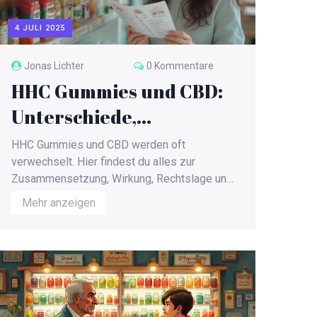
4 JULI 2025
Jonas Lichter
0 Kommentare
HHC Gummies und CBD:
Unterschiede,
Zusammensetzung &
HHC Gummies und CBD werden oft
Tipps zum Kauf
verwechselt. Hier findest du alles zur
Zusammensetzung, Wirkung, Rechtslage und
ob HHC-Gummibärchen wirklich CBD
Mehr anzeigen
enthalten.