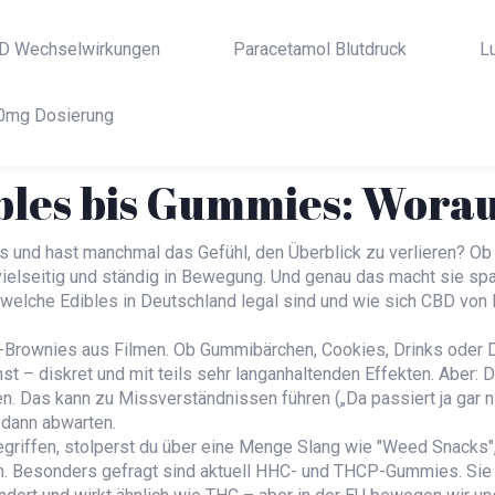
D Wechselwirkungen
Paracetamol Blutdruck
L
0mg Dosierung
bles bis Gummies: Worauf
is und hast manchmal das Gefühl, den Überblick zu verlieren? 
ielseitig und ständig in Bewegung. Und genau das macht sie spa
 welche Edibles in Deutschland legal sind und wie sich CBD von
-Brownies aus Filmen. Ob Gummibärchen, Cookies, Drinks oder 
st – diskret und mit teils sehr langanhaltenden Effekten. Aber: 
Das kann zu Missverständnissen führen („Da passiert ja gar nix!
 dann abwarten.
egriffen, stolperst du über eine Menge Slang wie "Weed Snacks"
. Besonders gefragt sind aktuell HHC- und THCP-Gummies. Sie 