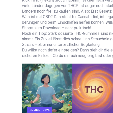
Kick. HHC (Hexahydrocannabinol) ist chemisch verän
viele Länder dagegen vor. THCP ist sogar noch stär
Ländern noch frei zu kaufen sind. Also: Erst Geset
Was ist mit CBD? Das steht für Cannabidiol, ist leg
beruhigen und beim Einschlafen helfen können. Wills
Shops zum Download – sehr praktisch!
Noch ein Tipp: Stark dosierte THC-Gummies sind nic
nimmt. Ein Zuviel lässt dich schnell ins Straucheln
Stress – aber nur unter ärztlicher Begleitung.
Du willst noch tiefer einsteigen? Dann sieh dir die
sicheren Einkauf. Ob du einfach neugierig bist oder
25 JUNI 2026