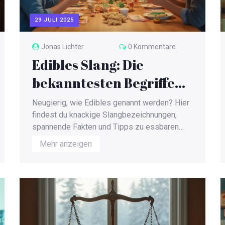
29 JULI 2025
Jonas Lichter
0 Kommentare
Edibles Slang: Die
bekanntesten Begriffe
für essbare
Neugierig, wie Edibles genannt werden? Hier
Cannabisprodukte
findest du knackige Slangbezeichnungen,
spannende Fakten und Tipps zu essbaren
erklärt
Cannabisprodukten.
Mehr anzeigen