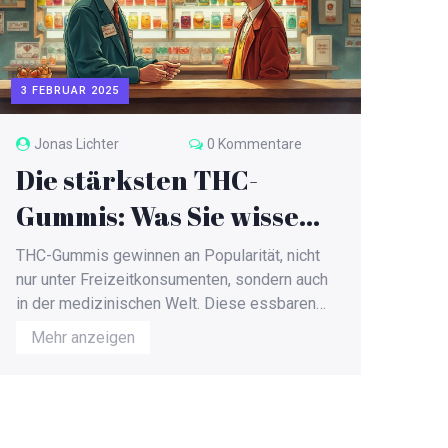
3 FEBRUAR 2025
Jonas Lichter
0 Kommentare
Die stärksten THC-
Gummis: Was Sie wissen
sollten
THC-Gummis gewinnen an Popularität, nicht
nur unter Freizeitkonsumenten, sondern auch
in der medizinischen Welt. Diese essbaren
Produkte können eine potente und
Mehr anzeigen
nachhaltige Wirkung entfalten, die vielen
Patienten Erleichterung verschafft. Doch was
macht ein THC-Gummi wirklich stark, und wie
unterscheiden sich verschiedene Sorten?
Dieser Artikel erkundet die stärksten