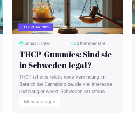
3 FEBRUAR 2025
Jonas Lichter
0 Kommentare
THCP-Gummies: Sind sie
in Schweden legal?
THCP ist eine relativ neue Verbindung im
Bereich der Cannabinoide, die viel Interesse
und Neugier weckt. Schweden hat strikte
Vorschriften in Bezug auf psychoaktive
Mehr anzeigen
Substanzen, weshalb es wichtig ist, aktuelle
Informationen über die Rechtmäßigkeit von
THCP-Gummies im Land zu kennen. Der
Artikel geht auf die rechtlichen
Rahmenbedingungen sowie die chemischen