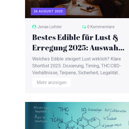
26 AUGUST 2025
Jonas Lichter
0 Kommentare
Bestes Edible für Lust &
Erregung 2025: Auswahl,
Dosierung, Risiken
Welches Edible steigert Lust wirklich? Klare
Shortlist 2025: Dosierung, Timing, THC:CBD-
Verhältnisse, Terpene, Sicherheit, Legalität
(AT/DACH) - ohne Hype, mit Praxis.
Mehr anzeigen