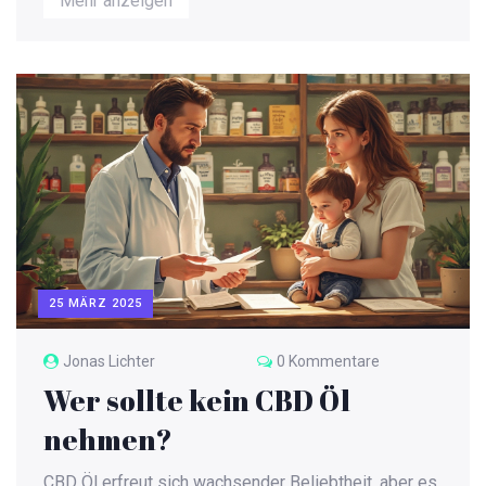
Mehr anzeigen
die Unterschiede zu THC und bietet Tipps, wie man
CBD sicher konsumiert, ohne unerwünschte Effekte
zu erleben. Erfahren Sie auch, was aktuelle Studien
zu diesem Thema sagen und wie man das passende
Produkt auswählt.
25 MÄRZ 2025
Jonas Lichter
0 Kommentare
Wer sollte kein CBD Öl
nehmen?
CBD Öl erfreut sich wachsender Beliebtheit, aber es