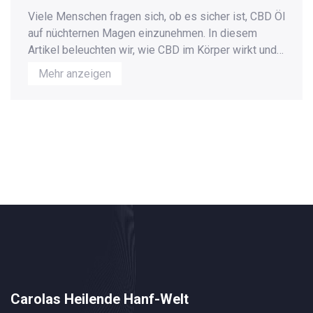
Viele Menschen fragen sich, ob es sicher ist, CBD Öl
auf nüchternen Magen einzunehmen. In diesem
Artikel beleuchten wir, wie CBD im Körper wirkt und
welche Überlegungen man bei der Einnahme auf
Mehr anzeigen
leeren Magen berücksichtigen sollte. Außerdem
geben wir praktische Tipps, um die Effekte zu
maximieren und mögliche Nebenwirkungen zu
minimieren. Diese Informationen helfen Ihnen,
fundierte Entscheidungen über Ihre CBD-Einnahme
zu treffen.
Carolas Heilende Hanf-Welt