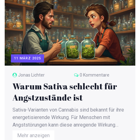
auszeichnet und warum es für THCP-Gummies von
Interesse sein könnte.
11 MÄRZ 2025
Jonas Lichter
0 Kommentare
Warum Sativa schlecht für
Angstzustände ist
Sativa-Varianten von Cannabis sind bekannt für ihre
energetisierende Wirkung. Für Menschen mit
Angststörungen kann diese anregende Wirkung
jedoch nachteilig sein. Der Artikel erklärt die
Mehr anzeigen
Unterschiede zwischen Sativa und Indica und warum