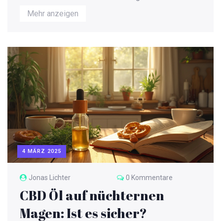
CBD-Produkten wie Gummies treffen. Der Artikel
Mehr anzeigen
beleuchtet die Rolle von Hanf als Quelle von CBD,
erklärt den Herstellungsprozess und liefert
nützliche Tipps zur Auswahl hochwertiger Produkte.
4 MÄRZ 2025
Jonas Lichter
0 Kommentare
CBD Öl auf nüchternen
Magen: Ist es sicher?