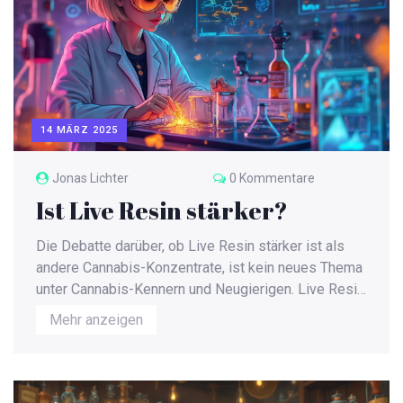
14 MÄRZ 2025
Jonas Lichter
0 Kommentare
Ist Live Resin stärker?
Die Debatte darüber, ob Live Resin stärker ist als
andere Cannabis-Konzentrate, ist kein neues Thema
unter Cannabis-Kennern und Neugierigen. Live Resin
hat sich aufgrund seines umfassenden
Mehr anzeigen
Geschmacksprofils und der potenziellen Stärke
einen Namen gemacht. Im Vergleich zu traditionellen
THC-Extrakten bietet es einzigartige Vorteile. Dieser
Artikel untersucht, was Live Resin wirklich