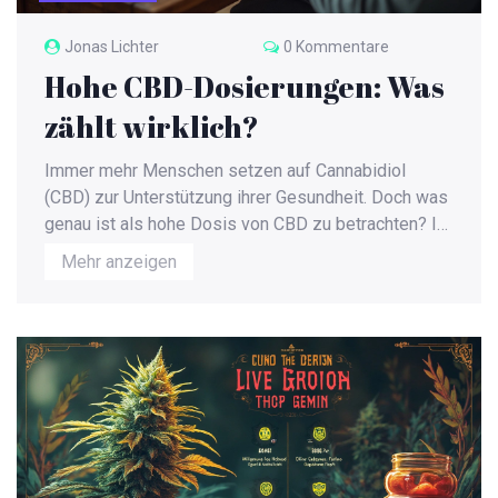
Jonas Lichter
0 Kommentare
Hohe CBD-Dosierungen: Was
zählt wirklich?
Immer mehr Menschen setzen auf Cannabidiol
(CBD) zur Unterstützung ihrer Gesundheit. Doch was
genau ist als hohe Dosis von CBD zu betrachten? In
diesem Artikel beleuchten wir, wie ein hohes CBD-
Mehr anzeigen
Niveau aussieht, welche Faktoren die richtige
Dosierung beeinflussen, und was bei der Einnahme
beachtet werden sollte. Leser erhalten zudem
wertvolle Tipps, um ihre individuelle CBD-Dosis
anzupassen, und interessante Fakten über die
aktuelle Forschungslage.