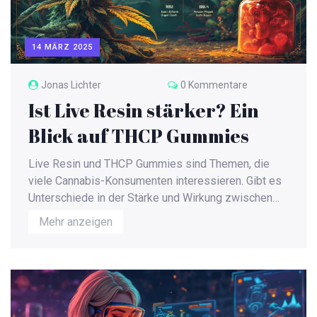
14 MÄRZ 2025
Jonas Lichter
0 Kommentare
Ist Live Resin stärker? Ein
Blick auf THCP Gummies
Live Resin und THCP Gummies sind Themen, die
viele Cannabis-Konsumenten interessieren. Gibt es
Unterschiede in der Stärke und Wirkung zwischen
diesen beiden? Dieser Artikel beleuchtet die
Mehr anzeigen
Besonderheiten von Live Resin und dessen
Vergleich mit THCP. Entdecke, was Live Resin so
einzigartig macht und ob es tatsächlich stärker ist
als andere Produkte.