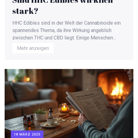
stark?
HHC Edibles sind in der Welt der Cannabinoide ein
spannendes Thema, da ihre Wirkung angeblich
zwischen THC und CBD liegt. Einige Menschen
schwören auf ihre Wirksamkeit, während andere ihre
Mehr anzeigen
Wirkung anzweifeln. Dieser Artikel beleuchtet, wie
potent HHC Edibles wirklich sind und wie sie im
Vergleich zu anderen Cannabinoiden abschneiden.
Wir werfen einen Blick auf die chemische Struktur,
die Erfahrungen von Nutzern und geben Tipps zur
sicheren Verwendung.
18 MÄRZ 2025