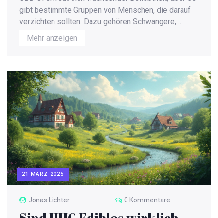
gibt bestimmte Gruppen von Menschen, die darauf
verzichten sollten. Dazu gehören Schwangere,
Menschen mit Lebererkrankungen und solche, die
Mehr anzeigen
bestimmte Medikamente einnehmen. In diesem
Artikel beleuchten wir, warum es für einige riskant
sein kann und welche Alternativen es gibt. Außerdem
werden Tipps gegeben, wie man sicher herausfindet,
ob CBD für einen geeignet ist.
21 MÄRZ 2025
Jonas Lichter
0 Kommentare
Sind HHC Edibles wirklich