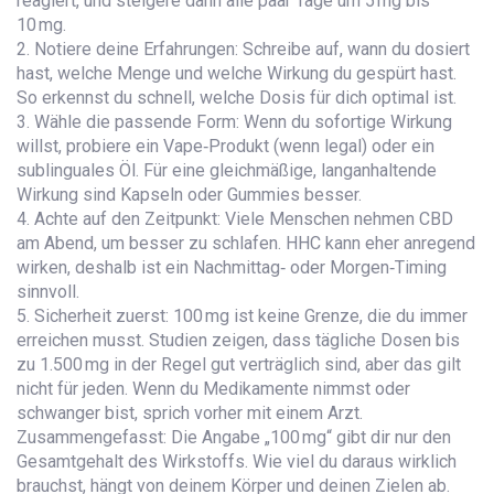
reagiert, und steigere dann alle paar Tage um 5 mg bis
10 mg.
2. Notiere deine Erfahrungen: Schreibe auf, wann du dosiert
hast, welche Menge und welche Wirkung du gespürt hast.
So erkennst du schnell, welche Dosis für dich optimal ist.
3. Wähle die passende Form: Wenn du sofortige Wirkung
willst, probiere ein Vape‑Produkt (wenn legal) oder ein
sublinguales Öl. Für eine gleichmäßige, langanhaltende
Wirkung sind Kapseln oder Gummies besser.
4. Achte auf den Zeitpunkt: Viele Menschen nehmen CBD
am Abend, um besser zu schlafen. HHC kann eher anregend
wirken, deshalb ist ein Nachmittag‑ oder Morgen‑Timing
sinnvoll.
5. Sicherheit zuerst: 100 mg ist keine Grenze, die du immer
erreichen musst. Studien zeigen, dass tägliche Dosen bis
zu 1.500 mg in der Regel gut verträglich sind, aber das gilt
nicht für jeden. Wenn du Medikamente nimmst oder
schwanger bist, sprich vorher mit einem Arzt.
Zusammengefasst: Die Angabe „100 mg“ gibt dir nur den
Gesamtgehalt des Wirkstoffs. Wie viel du daraus wirklich
brauchst, hängt von deinem Körper und deinen Zielen ab.