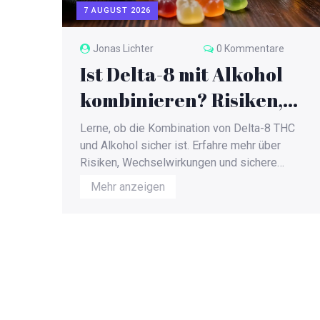
7 AUGUST 2026
Jonas Lichter
0 Kommentare
Ist Delta-8 mit Alkohol
kombinieren? Risiken,
Sicherheit und Tipps
Lerne, ob die Kombination von Delta-8 THC
und Alkohol sicher ist. Erfahre mehr über
Risiken, Wechselwirkungen und sichere
Dosierung bei THC-Gummis.
Mehr anzeigen