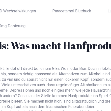
D Wechselwirkungen
Paracetamol Blutdruck
L
0mg Dosierung
is: Was macht Hanfprodu
, landet oft direkt bei einem Glas Wein oder Bier. Doch in let
ip, sondern richtig spannend als Alternativen zum Alkohol sind
Glas zu viel und du spürst nicht nur einen lockeren Kopf, sondern
. Viele unterschätzen auch, dass regelmäßiger Alkoholkonsum au
eme, Depressionen und noch einiges mehr, wie jede Hausärztin 
 auch anders? Genau an der Stelle kommen Hanfprodukte ins Spi
teile bieten. Sie machen nicht high, sind alltagstauglich und gre
r im Kopf auf als nach dem klassischen Feierabendbier.