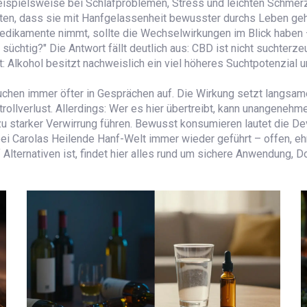
ispielsweise bei Schlafproblemen, Stress und leichten Schmerze
chten, dass sie mit Hanfgelassenheit bewusster durchs Leben ge
Medikamente nimmt, sollte die Wechselwirkungen im Blick haben –
 süchtig?" Die Antwort fällt deutlich aus: CBD ist nicht suchte
: Alkohol besitzt nachweislich ein viel höheres Suchtpotenzial un
hen immer öfter in Gesprächen auf. Die Wirkung setzt langsamer 
rollverlust. Allerdings: Wer es hier übertreibt, kann unangeneh
 zu starker Verwirrung führen. Bewusst konsumieren lautet die D
ei Carolas Heilende Hanf-Welt immer wieder geführt – offen, ehrl
 Alternativen ist, findet hier alles rund um sichere Anwendung, D