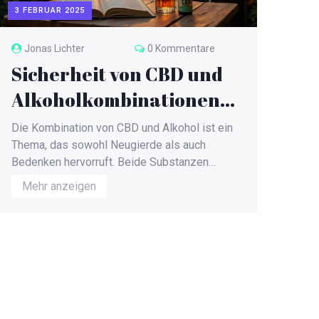
3 FEBRUAR 2025
Jonas Lichter
0 Kommentare
Sicherheit von CBD und
Alkoholkombinationen:
Was du wissen musst
Die Kombination von CBD und Alkohol ist ein
Thema, das sowohl Neugierde als auch
Bedenken hervorruft. Beide Substanzen
haben entspannende Eigenschaften, die
Mehr anzeigen
zusammenwirken können. Doch ist diese
Mischung wirklich sicher? Dieser Artikel
beleuchtet, welche Effekte durch die
Kombination auftreten könnten und gibt
nützliche Tipps, die Risiken zu minimieren.