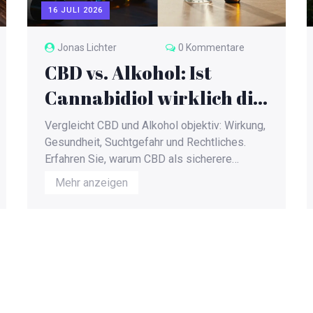
16 JULI 2026
Jonas Lichter
0 Kommentare
CBD vs. Alkohol: Ist
Cannabidiol wirklich die
bessere Alternative?
Vergleicht CBD und Alkohol objektiv: Wirkung,
Gesundheit, Suchtgefahr und Rechtliches.
Erfahren Sie, warum CBD als sicherere
Alternative für Entspannung und Schlaf gilt.
Mehr anzeigen