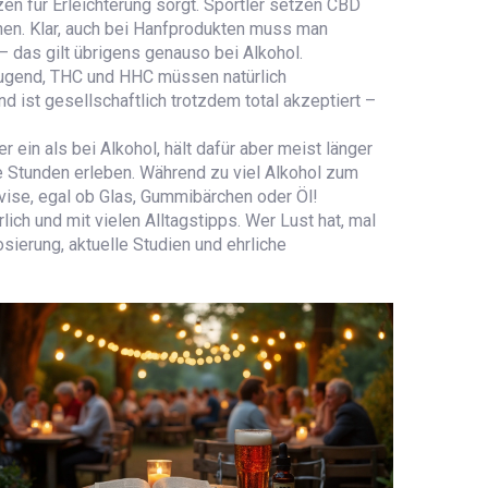
n für Erleichterung sorgt. Sportler setzen CBD
hen. Klar, auch bei Hanfprodukten muss man
 das gilt übrigens genauso bei Alkohol.
rzeugend, THC und HHC müssen natürlich
d ist gesellschaftlich trotzdem total akzeptiert –
ein als bei Alkohol, hält dafür aber meist länger
me Stunden erleben. Während zu viel Alkohol zum
evise, egal ob Glas, Gummibärchen oder Öl!
ich und mit vielen Alltagstipps. Wer Lust hat, mal
osierung, aktuelle Studien und ehrliche