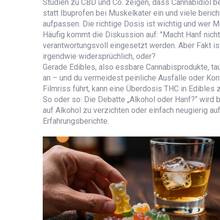
Studien zu CBD und Co. zeigen, dass Cannabidiol be
statt Ibuprofen bei Muskelkater ein und viele beri
aufpassen. Die richtige Dosis ist wichtig und wer 
Häufig kommt die Diskussion auf: "Macht Hanf nicht
verantwortungsvoll eingesetzt werden. Aber Fakt ist
irgendwie widersprüchlich, oder?
Gerade Edibles, also essbare Cannabisprodukte, tauc
an – und du vermeidest peinliche Ausfälle oder Kont
Filmriss führt, kann eine Überdosis THC in Edibles
So oder so: Die Debatte „Alkohol oder Hanf?“ wird b
auf Alkohol zu verzichten oder einfach neugierig auf
Erfahrungsberichte.