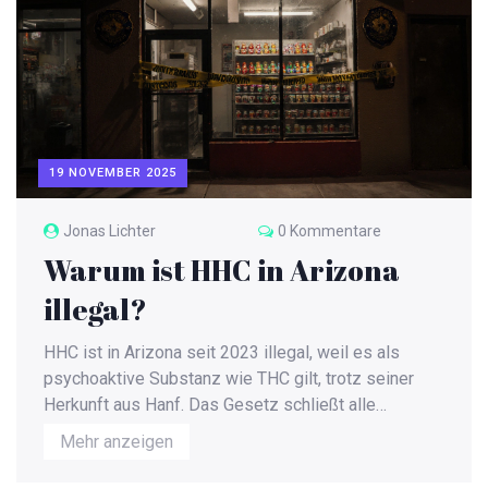
19 NOVEMBER 2025
Jonas Lichter
0 Kommentare
Warum ist HHC in Arizona
illegal?
HHC ist in Arizona seit 2023 illegal, weil es als
psychoaktive Substanz wie THC gilt, trotz seiner
Herkunft aus Hanf. Das Gesetz schließt alle
synthetischen Cannabinoide aus, um Risiken für die
Mehr anzeigen
Öffentlichkeit zu minimieren.