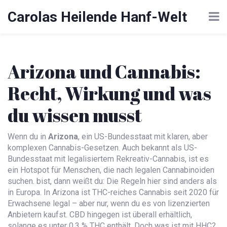
Carolas Heilende Hanf-Welt
Arizona und Cannabis:
Recht, Wirkung und was
du wissen musst
Wenn du in
Arizona
,
ein US-Bundesstaat mit klaren, aber
komplexen Cannabis-Gesetzen
. Auch bekannt als
US-
Bundesstaat mit legalisiertem Rekreativ-Cannabis
, ist es
ein Hotspot für Menschen, die nach legalen Cannabinoiden
suchen.
bist, dann weißt du: Die Regeln hier sind anders als
in Europa. In Arizona ist THC-reiches Cannabis seit 2020 für
Erwachsene legal – aber nur, wenn du es von lizenzierten
Anbietern kaufst. CBD hingegen ist überall erhältlich,
solange es unter 0,3 % THC enthält. Doch was ist mit HHC?