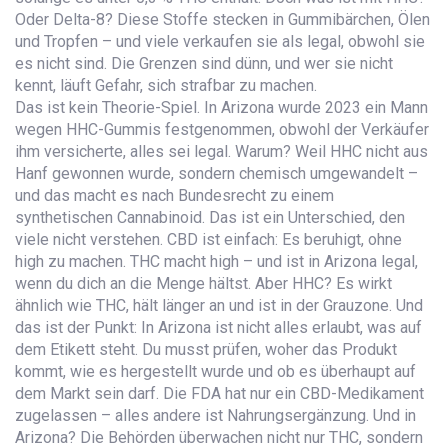
Oder Delta-8? Diese Stoffe stecken in Gummibärchen, Ölen
und Tropfen – und viele verkaufen sie als legal, obwohl sie
es nicht sind. Die Grenzen sind dünn, und wer sie nicht
kennt, läuft Gefahr, sich strafbar zu machen.
Das ist kein Theorie-Spiel. In Arizona wurde 2023 ein Mann
wegen HHC-Gummis festgenommen, obwohl der Verkäufer
ihm versicherte, alles sei legal. Warum? Weil HHC nicht aus
Hanf gewonnen wurde, sondern chemisch umgewandelt –
und das macht es nach Bundesrecht zu einem
synthetischen Cannabinoid. Das ist ein Unterschied, den
viele nicht verstehen. CBD ist einfach: Es beruhigt, ohne
high zu machen. THC macht high – und ist in Arizona legal,
wenn du dich an die Menge hältst. Aber HHC? Es wirkt
ähnlich wie THC, hält länger an und ist in der Grauzone. Und
das ist der Punkt: In Arizona ist nicht alles erlaubt, was auf
dem Etikett steht. Du musst prüfen, woher das Produkt
kommt, wie es hergestellt wurde und ob es überhaupt auf
dem Markt sein darf. Die FDA hat nur ein CBD-Medikament
zugelassen – alles andere ist Nahrungsergänzung. Und in
Arizona? Die Behörden überwachen nicht nur THC, sondern