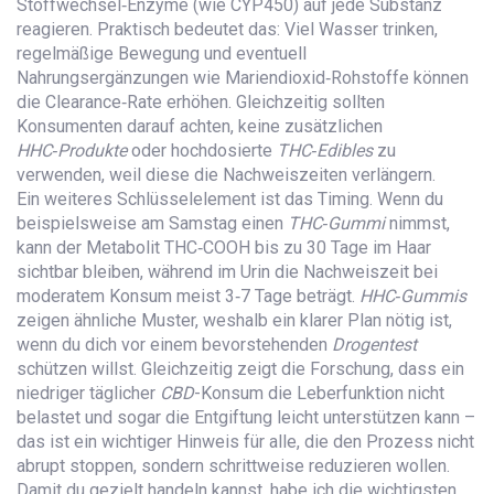
Stoffwechsel‑Enzyme (wie CYP450) auf jede Substanz
reagieren. Praktisch bedeutet das: Viel Wasser trinken,
regelmäßige Bewegung und eventuell
Nahrungsergänzungen wie Mariendioxid‑Rohstoffe können
die Clearance‑Rate erhöhen. Gleichzeitig sollten
Konsumenten darauf achten, keine zusätzlichen
HHC‑Produkte
oder hochdosierte
THC‑Edibles
zu
verwenden, weil diese die Nachweiszeiten verlängern.
Ein weiteres Schlüsselelement ist das Timing. Wenn du
beispielsweise am Samstag einen
THC‑Gummi
nimmst,
kann der Metabolit THC‑COOH bis zu 30 Tage im Haar
sichtbar bleiben, während im Urin die Nachweiszeit bei
moderatem Konsum meist 3‑7 Tage beträgt.
HHC‑Gummis
zeigen ähnliche Muster, weshalb ein klarer Plan nötig ist,
wenn du dich vor einem bevorstehenden
Drogentest
schützen willst. Gleichzeitig zeigt die Forschung, dass ein
niedriger täglicher
CBD
-Konsum die Leberfunktion nicht
belastet und sogar die Entgiftung leicht unterstützen kann –
das ist ein wichtiger Hinweis für alle, die den Prozess nicht
abrupt stoppen, sondern schrittweise reduzieren wollen.
Damit du gezielt handeln kannst, habe ich die wichtigsten