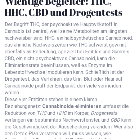
Wichtige Begleiter: THC,
HHC, CBD und Drogentests
Der Begriff
THC
,
der psychoaktive Hauptwirkstoff in
Cannabis
ist zentral, weil seine Metaboliten am längsten
nachweisbar sind.
HHC
,
ein halbsynthetisches Cannabinoid,
das ähnliche Nachweiszeiten wie THC aufweist
gewinnt
ebenfalls an Bedeutung, speziell bei Edibles und Gummis.
CBD
,
ein nicht‑psychoaktives Cannabinoid, kann die
Eliminationsrate beeinflussen, weil es Enzyme im
Leberstoffwechsel modulieren kann
. Schließlich ist der
Drogentest
,
das Verfahren, das Urin, Blut oder Haar auf
Cannabinoide prüft
der Endpunkt, den viele vermeiden
wollen.
Diese vier Entitäten stehen in einem klaren
Beziehungsnetz:
Cannabinoide eliminieren
umfasst die
Reduktion von
THC
und
HHC
im Körper,
Drogentests
verlangen ein bestimmtes Nachweisfenster, und
CBD
kann
die Geschwindigkeit der Ausscheidung verändern. Wer also
den Detox‑Plan verstehen will, muss wissen, wie