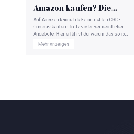
Amazon kaufen? Die
Wahrheit über CBD-
Auf Amazon kannst du keine echten CBD-
Gummis und Amazon
Gummis kaufen - trotz vieler vermeintlicher
Angebote. Hier erfährst du, warum das so ist,
was du stattdessen findest und wie du sicher
Mehr anzeigen
echtes CBD kaufst.