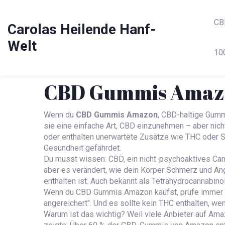
CB
Carolas Heilende Hanf-
Welt
10
CBD Gummis Amazon
Wenn du
CBD Gummis Amazon
,
CBD-haltige Gummi
sie eine einfache Art, CBD einzunehmen – aber nich
oder enthalten unerwartete Zusätze wie THC oder Sc
Gesundheit gefährdet.
Du musst wissen:
CBD
,
ein nicht-psychoaktives Can
aber es verändert, wie dein Körper Schmerz und Ang
enthalten ist
. Auch bekannt als
Tetrahydrocannabino
Wenn du CBD Gummis Amazon kaufst, prüfe immer de
angereichert". Und es sollte kein THC enthalten, we
Warum ist das wichtig? Weil viele Anbieter auf Ama