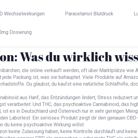
D Wechselwirkungen
Paracetamol Blutdruck
L
0mg Dosierung
: Was du wirklich wiss
bärchen, die online verkauft werden, oft über Marktplätze wie
t jede Packung ist, was sie behauptet.
Viele Produkte auf Amazo
hadstoffe. Du glaubst, du kaufst eine natürliche Schlafhilfe, 
nabinoid aus Hanf, das Entzündungen lindert, Stress reduziert un
st verarbeitet.
Und
THC
,
das psychoaktive Cannabinoid, das hig
l
, ist es in Deutschland und Österreich nur in sehr geringen Men
n Labortest. Ein seriöses Produkt zeigt dir den genauen CBD-
nn du keine psychoaktive Wirkung willst.
zon keine Zulassung haben, keine Kontrolle durchläuft und kein