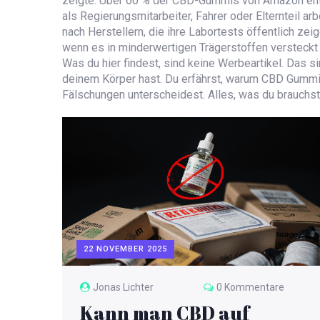
zeigte: Über 60 % der CBD-Gummis von Amazon enthi
als Regierungsmitarbeiter, Fahrer oder Elternteil a
nach Herstellern, die ihre Labortests öffentlich ze
wenn es in minderwertigen Trägerstoffen versteckt 
Was du hier findest, sind keine Werbeartikel. Das s
deinem Körper hast. Du erfährst, warum CBD Gummis 
Fälschungen unterscheidest. Alles, was du brauchst
22 NOVEMBER 2025
Jonas Lichter
0 Kommentare
Kann man CBD auf