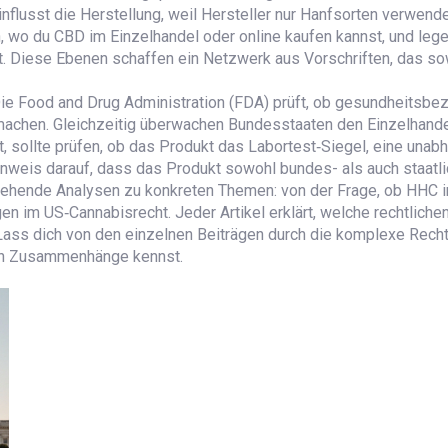
flusst die Herstellung, weil Hersteller nur Hanfsorten verwend
wo du CBD im Einzelhandel oder online kaufen kannst, und legen
lt. Diese Ebenen schaffen ein Netzwerk aus Vorschriften, das s
: Die Food and Drug Administration (FDA) prüft, ob gesundheits
machen. Gleichzeitig überwachen Bundesstaaten den Einzelhand
, sollte prüfen, ob das Produkt das
Labortest‑Siegel
,
eine unabh
Hinweis darauf, dass das Produkt sowohl bundes- als auch staatli
fgehende Analysen zu konkreten Themen: von der Frage, ob HHC 
 im US‑Cannabisrecht. Jeder Artikel erklärt, welche rechtlichen 
 Lass dich von den einzelnen Beiträgen durch die komplexe Rech
ten Zusammenhänge kennst.