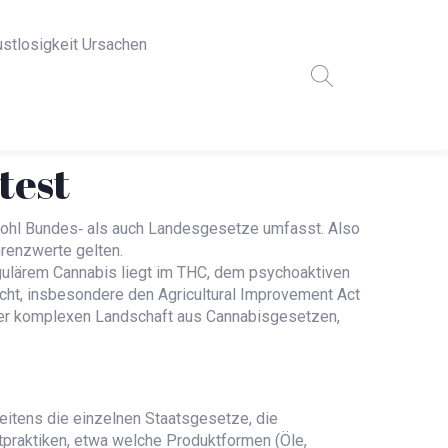
ustlosigkeit Ursachen
test
sowohl Bundes‑ als auch Landesgesetze umfasst
. Also
renzwerte gelten
.
gulärem Cannabis liegt im
THC
,
dem psychoaktiven
cht
,
insbesondere den Agricultural Improvement Act
ner komplexen Landschaft aus
Cannabisgesetzen
,
itens die einzelnen Staatsgesetze, die
tpraktiken, etwa welche Produktformen (Öle,