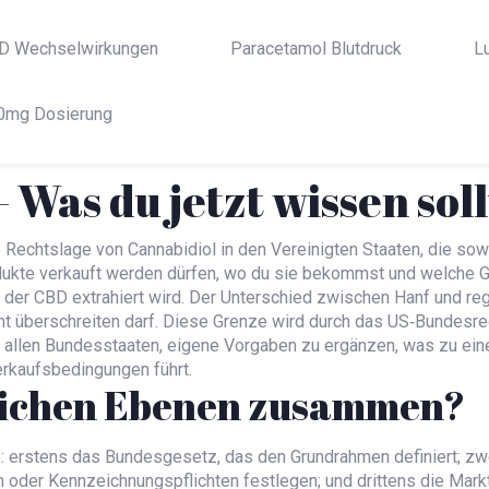
D Wechselwirkungen
Paracetamol Blutdruck
L
0mg Dosierung
 Was du jetzt wissen soll
e Rechtslage von Cannabidiol in den Vereinigten Staaten, die 
ukte verkauft werden dürfen, wo du sie bekommst und welche G
 der CBD extrahiert wird
. Der Unterschied zwischen Hanf und re
ht überschreiten darf
. Diese Grenze wird durch das
US‑Bundesre
t allen Bundesstaaten, eigene Vorgaben zu ergänzen, was zu ei
erkaufsbedingungen
führt.
tlichen Ebenen zusammen?
 erstens das Bundesgesetz, das den Grundrahmen definiert; zwe
oder Kennzeichnungspflichten festlegen; und drittens die Mark