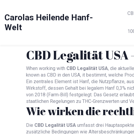
CB
Carolas Heilende Hanf-
Welt
10
CBD Legalität USA –
When working with
CBD Legalität USA
,
die aktuell
known as
CBD in den USA
, it
bestimmt, welche Prod
Ein zentrales Element ist
Hanf
,
die Nutzpflanze, aus
Wirkstoff, dessen Gehalt bei legalem Hanf 0,3% nic
von 2018 (Farm‑Bill)
festgelegt. Das Gesetz erlaub
staatlichen Regelungen zu THC‑Grenzwerten und V
Wie wirken die rech
Die
CBD Legalität USA
umfasst drei Hauptaspekte:
zusätzliche Bedingungen wie Altersbeschränkungen 