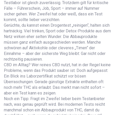
Testlabor ist gleich zuverlässig. Trotzdem gilt für kritische
Fälle – Führerschein, Job, Sport – immer auf Nummer
sicher gehen. Wer Zweifel hat oder weiß, dass ein Test
kommt, sollte lieber verzichten.
Gerüchte, du kannst einen Drogentest „reinigen“, halten sich
hartnäckig. Viel trinken, Sport oder Detox-Produkte aus dem
Netz wirken eher selten Wunder. Die Abbauprodukte
müssen ganz einfach ausgeschieden werden. Manche
schwören auf Aktivkohle oder cleveres „Timen“ der
Einnahme – aber der sicherste Weg bleibt: Gar nicht oder
rechtzeitig pausieren.
CBD im Alltag? Wer reines CBD nutzt, hat in der Regel keine
Probleme, wenn das Produkt sauber ist. Doch aufgepasst:
Ein Blick ins Laborzertifikat schützt vor bösen
Überraschungen. Gerade günstige Extrakte enthalten oft
noch mehr THC als erlaubt. Das merkt man nicht sofort –
aber ein Test kann es zeigen.
Noch ein Tipp: Fragt im Zweifel lieber beim Testanbieter
nach, was genau geprüft wird. Bei modernen Tests reicht
manchmal schon ein Abbauprodukt von THC, damit du