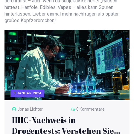
durchfällst – auch wenn du subjektiv keinerlei „Rausch“
hattest. Hanföle, Edibles, Vapes – alles kann Spuren
hinterlassen. Lieber einmal mehr nachfragen als später
großes Kopfzerbrechen!
9 JANUAR 2024
Jonas Lichter
0 Kommentare
HHC-Nachweis in
Drogentests: Verstehen Sie