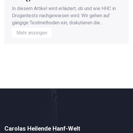
die Testverfahren und
In diesem Artikel wird erläutert, ob und wie HHC in
Ergebnisse
Drogentests nachgewiesen wird. Wir gehen auf
gängige Testmethoden ein, diskutieren die
Rechtslage und geben Tipps, wie man sich auf einen
Mehr anzeigen
bevorstehenden Test vorbereiten kann. Durch die
wachsende Popularität von HHC als THC-Alternative
ist dieses Thema von besonderer Bedeutung.
Carolas Heilende Hanf-Welt