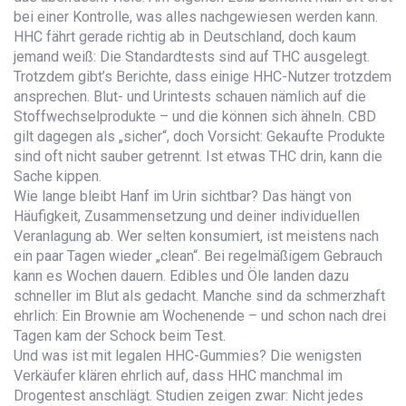
bei einer Kontrolle, was alles nachgewiesen werden kann.
HHC fährt gerade richtig ab in Deutschland, doch kaum
jemand weiß: Die Standardtests sind auf THC ausgelegt.
Trotzdem gibt’s Berichte, dass einige HHC-Nutzer trotzdem
ansprechen. Blut- und Urintests schauen nämlich auf die
Stoffwechselprodukte – und die können sich ähneln. CBD
gilt dagegen als „sicher“, doch Vorsicht: Gekaufte Produkte
sind oft nicht sauber getrennt. Ist etwas THC drin, kann die
Sache kippen.
Wie lange bleibt Hanf im Urin sichtbar? Das hängt von
Häufigkeit, Zusammensetzung und deiner individuellen
Veranlagung ab. Wer selten konsumiert, ist meistens nach
ein paar Tagen wieder „clean“. Bei regelmäßigem Gebrauch
kann es Wochen dauern. Edibles und Öle landen dazu
schneller im Blut als gedacht. Manche sind da schmerzhaft
ehrlich: Ein Brownie am Wochenende – und schon nach drei
Tagen kam der Schock beim Test.
Und was ist mit legalen HHC-Gummies? Die wenigsten
Verkäufer klären ehrlich auf, dass HHC manchmal im
Drogentest anschlägt. Studien zeigen zwar: Nicht jedes