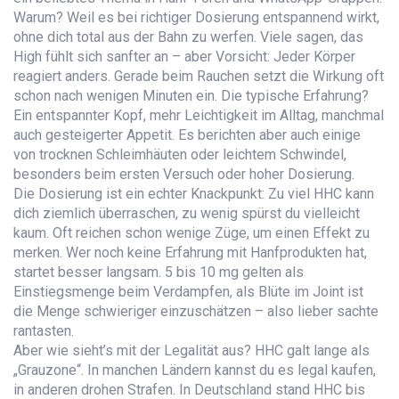
Warum? Weil es bei richtiger Dosierung entspannend wirkt,
ohne dich total aus der Bahn zu werfen. Viele sagen, das
High fühlt sich sanfter an – aber Vorsicht: Jeder Körper
reagiert anders. Gerade beim Rauchen setzt die Wirkung oft
schon nach wenigen Minuten ein. Die typische Erfahrung?
Ein entspannter Kopf, mehr Leichtigkeit im Alltag, manchmal
auch gesteigerter Appetit. Es berichten aber auch einige
von trocknen Schleimhäuten oder leichtem Schwindel,
besonders beim ersten Versuch oder hoher Dosierung.
Die Dosierung ist ein echter Knackpunkt: Zu viel HHC kann
dich ziemlich überraschen, zu wenig spürst du vielleicht
kaum. Oft reichen schon wenige Züge, um einen Effekt zu
merken. Wer noch keine Erfahrung mit Hanfprodukten hat,
startet besser langsam. 5 bis 10 mg gelten als
Einstiegsmenge beim Verdampfen, als Blüte im Joint ist
die Menge schwieriger einzuschätzen – also lieber sachte
rantasten.
Aber wie sieht’s mit der Legalität aus? HHC galt lange als
„Grauzone“. In manchen Ländern kannst du es legal kaufen,
in anderen drohen Strafen. In Deutschland stand HHC bis