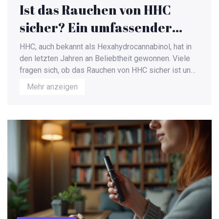
Ist das Rauchen von HHC
sicher? Ein umfassender
Leitfaden
HHC, auch bekannt als Hexahydrocannabinol, hat in
den letzten Jahren an Beliebtheit gewonnen. Viele
fragen sich, ob das Rauchen von HHC sicher ist und
welche Auswirkungen es auf die Gesundheit haben
Mehr anzeigen
kann. Hier betrachten wir die Grundlagen von HHC,
die gesundheitlichen Risiken und rechtlichen
Implikationen sowie Tipps für den sicheren Konsum.
Ziel ist es, Aufklärung zu bieten und eine informierte
Entscheidung zu ermöglichen.