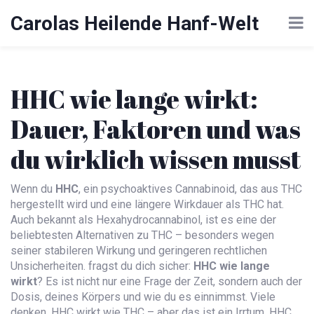
Carolas Heilende Hanf-Welt
HHC wie lange wirkt:
Dauer, Faktoren und was
du wirklich wissen musst
Wenn du
HHC
,
ein psychoaktives Cannabinoid, das aus THC
hergestellt wird und eine längere Wirkdauer als THC hat
.
Auch bekannt als
Hexahydrocannabinol
, ist es eine der
beliebtesten Alternativen zu THC – besonders wegen
seiner stabileren Wirkung und geringeren rechtlichen
Unsicherheiten.
fragst du dich sicher:
HHC wie lange
wirkt
? Es ist nicht nur eine Frage der Zeit, sondern auch der
Dosis, deines Körpers und wie du es einnimmst. Viele
denken, HHC wirkt wie THC – aber das ist ein Irrtum. HHC