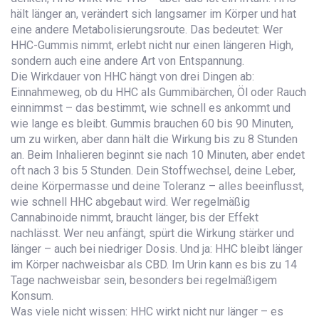
hält länger an, verändert sich langsamer im Körper und hat
eine andere Metabolisierungsroute. Das bedeutet: Wer
HHC-Gummis nimmt, erlebt nicht nur einen längeren High,
sondern auch eine andere Art von Entspannung.
Die Wirkdauer von HHC hängt von drei Dingen ab:
Einnahmeweg
,
ob du HHC als Gummibärchen, Öl oder Rauch
einnimmst – das bestimmt, wie schnell es ankommt und
wie lange es bleibt
.
Gummis brauchen 60 bis 90 Minuten,
um zu wirken, aber dann hält die Wirkung bis zu 8 Stunden
an. Beim Inhalieren beginnt sie nach 10 Minuten, aber endet
oft nach 3 bis 5 Stunden. Dein
Stoffwechsel
,
deine Leber,
deine Körpermasse und deine Toleranz – alles beeinflusst,
wie schnell HHC abgebaut wird
.
Wer regelmäßig
Cannabinoide nimmt, braucht länger, bis der Effekt
nachlässt. Wer neu anfängt, spürt die Wirkung stärker und
länger – auch bei niedriger Dosis. Und ja: HHC bleibt länger
im Körper nachweisbar als CBD. Im Urin kann es bis zu 14
Tage nachweisbar sein, besonders bei regelmäßigem
Konsum.
Was viele nicht wissen: HHC wirkt nicht nur länger – es