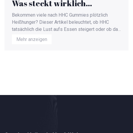
Was steckt wirklich
dahinter?
Bekommen viele nach HHC Gummies plötzlich
Heißhunger? Dieser Artikel beleuchtet, ob HHC
tatsächlich die Lust aufs Essen steigert oder ob das
nur ein Mythos ist. Es gibt Fakten zum
Mehr anzeigen
Wirkmechanismus, praktische Tipps gegen
plötzliches Hungergefühl und Erfahrungen von
echten Nutzern. Wer verstehen möchte, wie HHC auf
den Appetit wirken kann, findet hier verständliche
Antworten. Nützlich für alle, die nicht unvorbereitet
beim Thema HHC und Hunger überrascht werden
wollen.