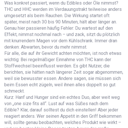
Was konkret passiert, wenn du Edibles oder Öle nimmst?
THC und HHC werden im Verdauungstrakt teilweise anders
umgesetzt als beim Rauchen. Die Wirkung startet oft
später, meist nach 30 bis 90 Minuten, hält aber länger an.
Genau hier passieren häufig Fehler: Du wartest auf den
Effekt, nimmst nochmal nach – und zack, sitzt du plötzlich
mit knurrendem Magen vor dem Kühlschrank. Immer dran
denken: Abwarten, bevor du mehr nimmst.
Für alle, die auf ihr Gewicht achten möchten, ist noch etwas
wichtig: Bei regelmäßiger Einnahme von THC kann der
Stoffwechsel beeinflusst werden. Es gibt Nutzer, die
berichten, sie hätten nach längerer Zeit sogar abgenommen,
weil sie bewusster essen. Andere sagen, sie müssen sich
beim Essen echt zügeln, weil ihnen alles doppelt so gut
schmeckt.
Kurz: Hanf und Hunger sind ein echtes Duo, aber weit weg
von „one size fits all“. Lust auf was Süßes nach dem
Edible? Klar, darauf solltest du dich einstellen! Aber jeder
reagiert anders. Wer seinen Appetit in den Griff bekommen
will, sollte genau beobachten, welches Produkt wie wirkt –