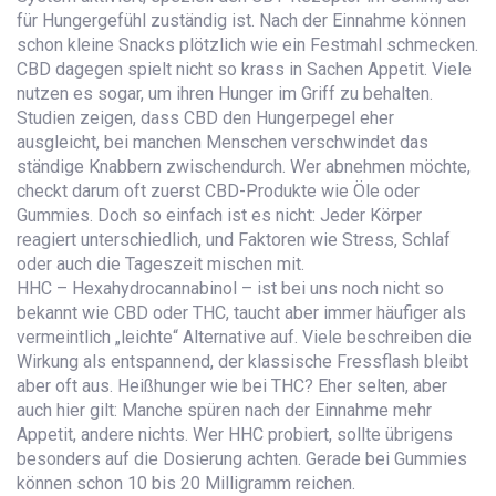
für Hungergefühl zuständig ist. Nach der Einnahme können
schon kleine Snacks plötzlich wie ein Festmahl schmecken.
CBD dagegen spielt nicht so krass in Sachen Appetit. Viele
nutzen es sogar, um ihren Hunger im Griff zu behalten.
Studien zeigen, dass CBD den Hungerpegel eher
ausgleicht, bei manchen Menschen verschwindet das
ständige Knabbern zwischendurch. Wer abnehmen möchte,
checkt darum oft zuerst CBD-Produkte wie Öle oder
Gummies. Doch so einfach ist es nicht: Jeder Körper
reagiert unterschiedlich, und Faktoren wie Stress, Schlaf
oder auch die Tageszeit mischen mit.
HHC – Hexahydrocannabinol – ist bei uns noch nicht so
bekannt wie CBD oder THC, taucht aber immer häufiger als
vermeintlich „leichte“ Alternative auf. Viele beschreiben die
Wirkung als entspannend, der klassische Fressflash bleibt
aber oft aus. Heißhunger wie bei THC? Eher selten, aber
auch hier gilt: Manche spüren nach der Einnahme mehr
Appetit, andere nichts. Wer HHC probiert, sollte übrigens
besonders auf die Dosierung achten. Gerade bei Gummies
können schon 10 bis 20 Milligramm reichen.