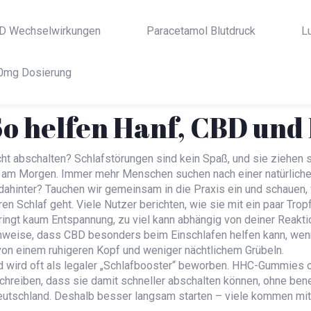
D Wechselwirkungen
Paracetamol Blutdruck
L
0mg Dosierung
o helfen Hanf, CBD und
cht abschalten? Schlafstörungen sind kein Spaß, und sie ziehen s
 am Morgen. Immer mehr Menschen suchen nach einer natürlich
ahinter? Tauchen wir gemeinsam in die Praxis ein und schauen, 
en Schlaf geht. Viele Nutzer berichten, wie sie mit ein paar T
bringt kaum Entspannung, zu viel kann abhängig von deiner Reakt
weise, dass CBD besonders beim Einschlafen helfen kann, wenn 
 von einem ruhigeren Kopf und weniger nächtlichem Grübeln.
wird oft als legaler „Schlafbooster“ beworben. HHC-Gummies 
reiben, dass sie damit schneller abschalten können, ohne beneb
 Deutschland. Deshalb besser langsam starten – viele kommen mi