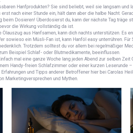
.
essbaren Hanfprodukten? Sie sind beliebt, weil sie langsam und 
 erst nach einer Stunde ein, hält dann aber die halbe Nacht. Ger
ng beim Dosieren! Überdosierst du, kann der nächste Tag träge
evor die Wirkung vollständig da ist.
ne Ölauszug aus Hanfsamen, kann dich nachts unterstützen. Es e
Wer sowieso ein Müsli-Fan ist, kann Hanföl easy unterrühren. Für
nbedenklich. Trotzdem solltest du vor allem bei regelmäßiger M
 zum Beispiel Schlaf- oder Blutmedikamente, beeinflussen.
infach mal eine ganze Woche lang jeden Abend zur selben Zeit
inem Handy-freien Schlafzimmer oder einer kurzen Leserunde – u
ie Erfahrungen und Tipps anderer Betroffener hier bei Carolas H
 von Marketingversprechen und Mythen.