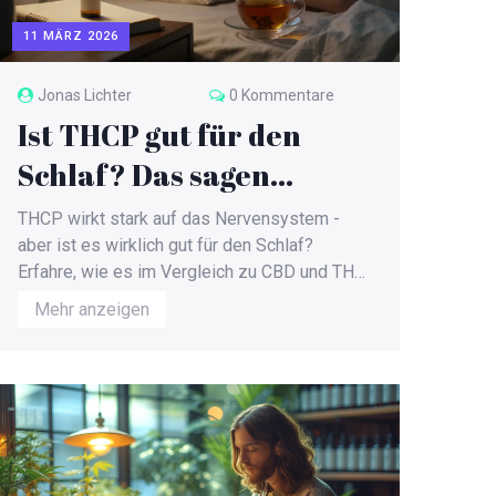
11 MÄRZ 2026
Jonas Lichter
0 Kommentare
Ist THCP gut für den
Schlaf? Das sagen
aktuelle Forschungen
THCP wirkt stark auf das Nervensystem -
und Nutzererfahrungen
aber ist es wirklich gut für den Schlaf?
Erfahre, wie es im Vergleich zu CBD und THC
wirkt, welche Dosen sinnvoll sind und warum
Mehr anzeigen
Experten von regelmäßiger Nutzung abraten.