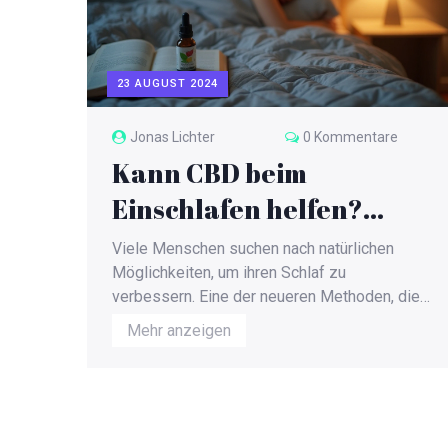
23 AUGUST 2024
Jonas Lichter
0 Kommentare
Kann CBD beim
Einschlafen helfen?
Entdecken Sie die
Viele Menschen suchen nach natürlichen
Fakten!
Möglichkeiten, um ihren Schlaf zu
verbessern. Eine der neueren Methoden, die
auf Interesse stößt, ist die Verwendung von
Mehr anzeigen
CBD. In diesem Artikel werden wir
untersuchen, ob CBD wirklich beim Schlafen
helfen kann und welche wissenschaftlichen
Erkenntnisse dazu vorliegen.