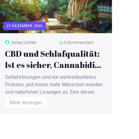
27 DEZEMBER 2023
Jonas Lichter
0 Kommentare
CBD und Schlafqualität:
Ist es sicher, Cannabidiol
zu nutzen?
Schlafstörungen sind ein weitverbreitetes
Problem, und immer mehr Menschen wenden
sich natürlichen Lösungen zu. Eine dieser
Lösungen könnte CBD sein, ein nicht
Mehr anzeigen
psychoaktiver Bestandteil von Cannabis. In
diesem Artikel untersuchen wir, ob die
Einnahme von CBD zur Verbesserung der
Schlafqualität sicher ist. Wir beleuchten
wissenschaftliche Erkenntnisse, persönliche