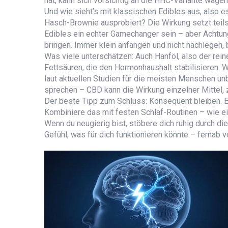
hat, kann sich vorsichtig an die HHC-Variante wagen
Und wie sieht’s mit klassischen Edibles aus, also 
Hasch-Brownie ausprobiert? Die Wirkung setzt teils
Edibles ein echter Gamechanger sein – aber Achtu
bringen. Immer klein anfangen und nicht nachlegen, b
Was viele unterschätzen: Auch Hanföl, also der rei
Fettsäuren, die den Hormonhaushalt stabilisieren. 
laut aktuellen Studien für die meisten Menschen u
sprechen – CBD kann die Wirkung einzelner Mittel,
Der beste Tipp zum Schluss: Konsequent bleiben. E
Kombiniere das mit festen Schlaf-Routinen – wie e
Wenn du neugierig bist, stöbere dich ruhig durch d
Gefühl, was für dich funktionieren könnte – fernab