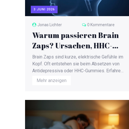
3 JUNI 2026
Jonas Lichter
0 Kommentare
Warum passieren Brain
Zaps? Ursachen, HHC-
Gummies & Lösungen
Brain Zaps sind kurze, elektrische Gefühle im
Kopf. Oft entstehen sie beim Absetzen von
Antidepressiva oder HHC-Gummies. Erfahre
hier, warum das passiert und wie du die
Mehr anzeigen
Symptome schnell loswirst.