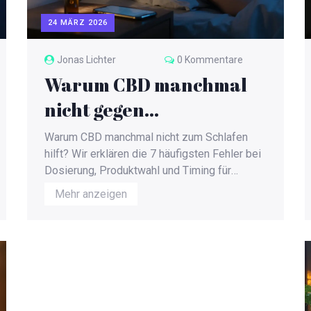
24 MÄRZ 2026
Jonas Lichter
0 Kommentare
Warum CBD manchmal
nicht gegen
Schlafprobleme hilft: Die
Warum CBD manchmal nicht zum Schlafen
7 häufigsten Fehler
hilft? Wir erklären die 7 häufigsten Fehler bei
Dosierung, Produktwahl und Timing für
besseren Schlaf.
Mehr anzeigen