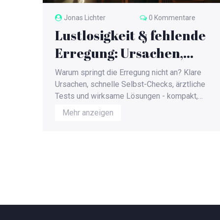
Jonas Lichter
0 Kommentare
Lustlosigkeit & fehlende
Erregung: Ursachen,
Tests und Lösungen 2025
Warum springt die Erregung nicht an? Klare
Ursachen, schnelle Selbst-Checks, ärztliche
Tests und wirksame Lösungen - kompakt,
aktuell und alltagstauglich.
Mehr anzeigen