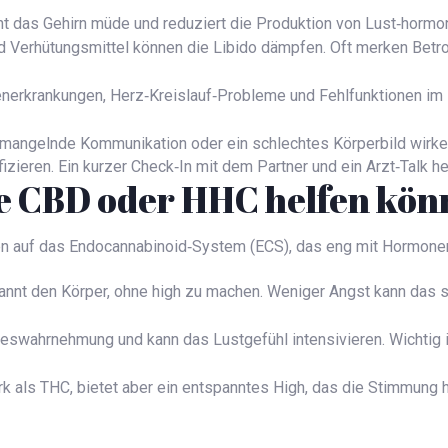
t das Gehirn müde und reduziert die Produktion von Lust‑hormo
d Verhütungsmittel können die Libido dämpfen. Oft merken Betr
nerkrankungen, Herz‑Kreislauf‑Probleme und Fehlfunktionen im 
mangelnde Kommunikation oder ein schlechtes Körperbild wirken
fizieren. Ein kurzer Check‑In mit dem Partner und ein Arzt‑Talk he
e CBD oder HHC helfen kön
en auf das Endocannabinoid‑System (ECS), das eng mit Hormonen
nnt den Körper, ohne high zu machen. Weniger Angst kann das sex
eswahrnehmung und kann das Lustgefühl intensivieren. Wichtig is
k als THC, bietet aber ein entspanntes High, das die Stimmung h