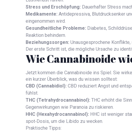
Stress und Erschöpfung:
Dauerhafter Stress mach
Medikamente:
Antidepressiva, Blutdrucksenker un
eingenommen wird.
Gesundheitliche Probleme:
Diabetes, Schilddrüse
Reaktion behindern.
Beziehungssorgen:
Unausgesprochene Konflikte, 
Der erste Schritt ist, die mögliche Ursache zu identi
Wie Cannabinoide wi
Jetzt kommen die Cannabinoide ins Spiel. Sie wirk
ein kurzer Überblick, was du wissen solltest:
CBD (Cannabidiol):
CBD reduziert Angst und entspa
fühlst.
THC (Tetrahydrocannabinol):
THC erhöht die Sinn
Gegenwirkungen wie Paranoia zu riskieren.
HHC (Hexahydrocannabinol):
HHC ist weniger star
spot‑Dosis, um die Libido zu wecken.
Praktische Tipps: