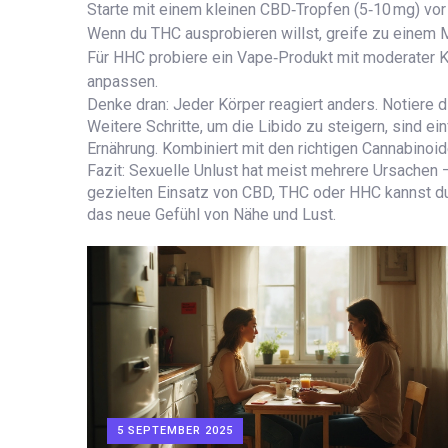
Starte mit einem kleinen CBD‑Tropfen (5‑10 mg) vo
Wenn du THC ausprobieren willst, greife zu einem M
Für HHC probiere ein Vape‑Produkt mit moderater Kon
anpassen.
Denke dran: Jeder Körper reagiert anders. Notiere d
Weitere Schritte, um die Libido zu steigern, sind
Ernährung. Kombiniert mit den richtigen Cannabinoi
Fazit: Sexuelle Unlust hat meist mehrere Ursachen 
gezielten Einsatz von CBD, THC oder HHC kannst du
das neue Gefühl von Nähe und Lust.
5 SEPTEMBER 2025