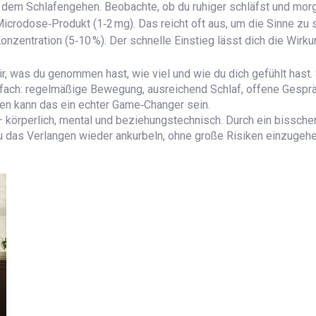
r dem Schlafengehen. Beobachte, ob du ruhiger schläfst und mor
icrodose‑Produkt (1‑2 mg). Das reicht oft aus, um die Sinne zu s
zentration (5‑10 %). Der schnelle Einstieg lässt dich die Wirku
ir, was du genommen hast, wie viel und wie du dich gefühlt hast. 
 einfach: regelmäßige Bewegung, ausreichend Schlaf, offene Ges
den kann das ein echter Game‑Changer sein.
– körperlich, mental und beziehungstechnisch. Durch ein bissche
 das Verlangen wieder ankurbeln, ohne große Risiken einzugehe