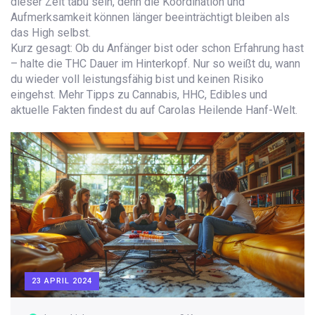
dieser Zeit tabu sein, denn die Koordination und
Aufmerksamkeit können länger beeinträchtigt bleiben als
das High selbst.
Kurz gesagt: Ob du Anfänger bist oder schon Erfahrung hast
– halte die THC Dauer im Hinterkopf. Nur so weißt du, wann
du wieder voll leistungsfähig bist und keinen Risiko
eingehst. Mehr Tipps zu Cannabis, HHC, Edibles und
aktuelle Fakten findest du auf Carolas Heilende Hanf-Welt.
23 APRIL 2024