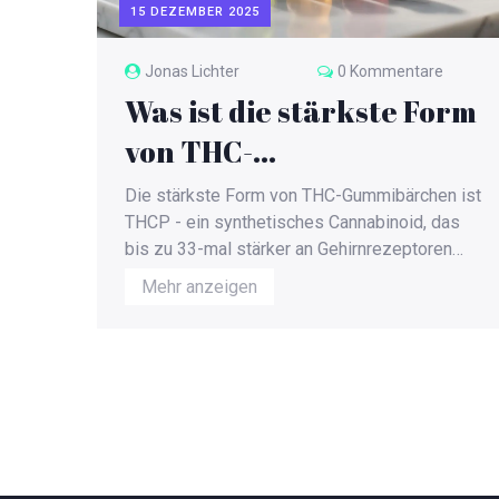
15 DEZEMBER 2025
Jonas Lichter
0 Kommentare
Was ist die stärkste Form
von THC-
Gummibärchen?
Die stärkste Form von THC-Gummibärchen ist
THCP - ein synthetisches Cannabinoid, das
bis zu 33-mal stärker an Gehirnrezeptoren
bindet als herkömmliches Delta-9-THC.
Mehr anzeigen
Erfahre, warum THCP, THC-O und THC-P die
neuen Spitzenprodukte sind und wie du sie
sicher verwendest.