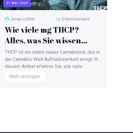
21 MAI 2024
Jonas Lichter
0 Kommentare
Wie viele mg THCP?
Alles, was Sie wissen
müssen
THCP ist ein relativ neues Cannabinoid, das in
der Cannabis-Welt Aufmerksamkeit erregt. In
diesem Artikel erfahren Sie, wie viele
Milligramm THCP als sicher gelten und wie
Mehr anzeigen
die Wirkung im Vergleich zu anderen
Cannabinoiden aussieht. Wir gehen auch auf
interessante Fakten und Tipps zur Nutzung
von THCP ein, um Ihnen zu helfen, gut
informiert zu bleiben.