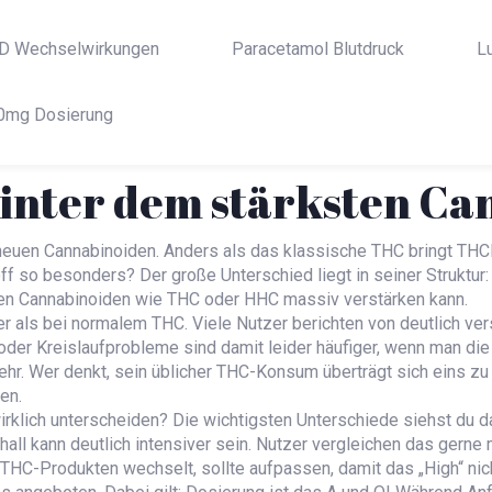
D Wechselwirkungen
Paracetamol Blutdruck
L
0mg Dosierung
hinter dem stärksten Ca
neuen Cannabinoiden. Anders als das klassische THC bringt THCP
f so besonders? Der große Unterschied liegt in seiner Struktur
ren Cannabinoiden wie THC oder HHC massiv verstärken kann.
er als bei normalem THC. Viele Nutzer berichten von deutlich ve
 oder Kreislaufprobleme sind damit leider häufiger, wenn man die 
mehr. Wer denkt, sein üblicher THC-Konsum überträgt sich eins zu
en.
rklich unterscheiden? Die wichtigsten Unterschiede siehst du dar
hall kann deutlich intensiver sein. Nutzer vergleichen das gerne
C-Produkten wechselt, sollte aufpassen, damit das „High“ nicht