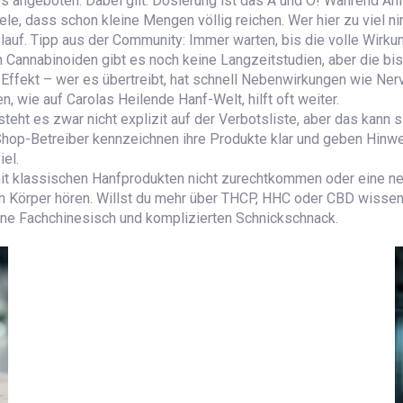
 angeboten. Dabei gilt: Dosierung ist das A und O! Während Anf
le, dass schon kleine Mengen völlig reichen. Wer hier zu viel 
auf. Tipp aus der Community: Immer warten, bis die volle Wirkun
 Cannabinoiden gibt es noch keine Langzeitstudien, aber die bi
Effekt – wer es übertreibt, hat schnell Nebenwirkungen wie Ner
 wie auf Carolas Heilende Hanf-Welt, hilft oft weiter.
teht es zwar nicht explizit auf der Verbotsliste, aber das kann s
Shop-Betreiber kennzeichnen ihre Produkte klar und geben Hinwe
iel.
t klassischen Hanfprodukten nicht zurechtkommen oder eine neue
nen Körper hören. Willst du mehr über THCP, HHC oder CBD wissen?
 ohne Fachchinesisch und komplizierten Schnickschnack.