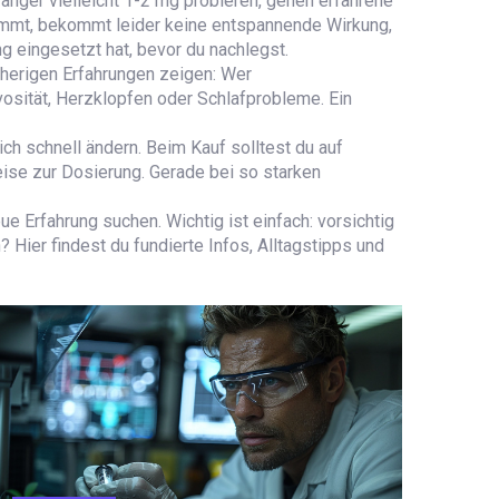
änger vielleicht 1-2 mg probieren, gehen erfahrene
nimmt, bekommt leider keine entspannende Wirkung,
g eingesetzt hat, bevor du nachlegst.
sherigen Erfahrungen zeigen: Wer
vosität, Herzklopfen oder Schlafprobleme. Ein
ich schnell ändern. Beim Kauf solltest du auf
ise zur Dosierung. Gerade bei so starken
 Erfahrung suchen. Wichtig ist einfach: vorsichtig
 Hier findest du fundierte Infos, Alltagstipps und