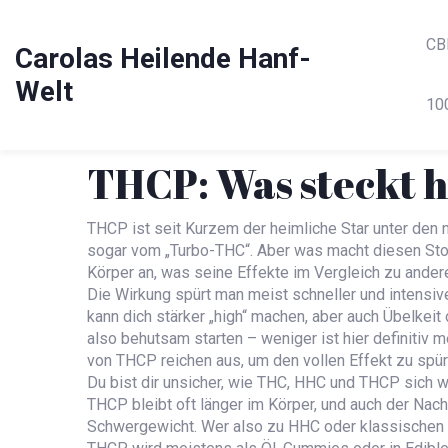
CB
Carolas Heilende Hanf-
Welt
10
THCP: Was steckt 
THCP ist seit Kurzem der heimliche Star unter den 
sogar vom „Turbo-THC“. Aber was macht diesen Stof
Körper an, was seine Effekte im Vergleich zu ande
Die Wirkung spürt man meist schneller und intensiv
kann dich stärker „high“ machen, aber auch Übelkeit
also behutsam starten – weniger ist hier definitiv 
von THCP reichen aus, um den vollen Effekt zu spür
Du bist dir unsicher, wie THC, HHC und THCP sich wi
THCP bleibt oft länger im Körper, und auch der Nach
Schwergewicht. Wer also zu HHC oder klassischen TH