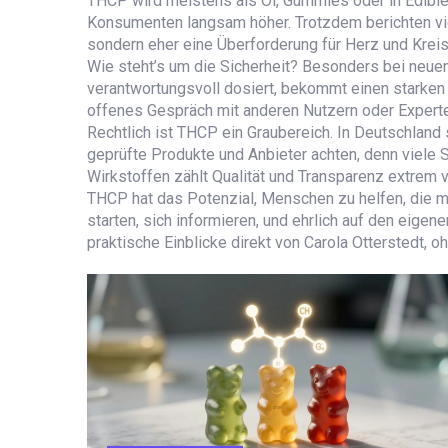
THCP wird meistens als Öl, Gummies oder in Edibles
Konsumenten langsam höher. Trotzdem berichten vie
sondern eher eine Überforderung für Herz und Kreisl
Wie steht’s um die Sicherheit? Besonders bei neuen
verantwortungsvoll dosiert, bekommt einen starken 
offenes Gespräch mit anderen Nutzern oder Experten,
Rechtlich ist THCP ein Graubereich. In Deutschland s
geprüfte Produkte und Anbieter achten, denn viele 
Wirkstoffen zählt Qualität und Transparenz extrem v
THCP hat das Potenzial, Menschen zu helfen, die mi
starten, sich informieren, und ehrlich auf den eige
praktische Einblicke direkt von Carola Otterstedt,