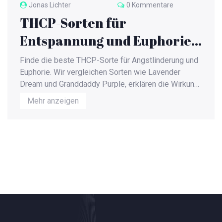
Jonas Lichter
0 Kommentare
THCP-Sorten für
Entspannung und Euphorie:
Die besten Sorten im
Finde die beste THCP-Sorte für Angstlinderung und
Überblick
Euphorie. Wir vergleichen Sorten wie Lavender
Dream und Granddaddy Purple, erklären die Wirkung
von Terpenen und geben Tipps zur richtigen
Mehr anzeigen
Dosierung.