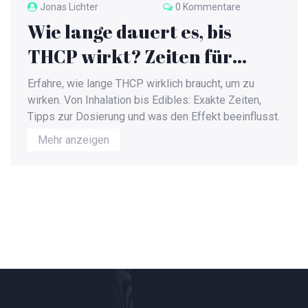
Jonas Lichter
0 Kommentare
Wie lange dauert es, bis
THCP wirkt? Zeiten für
Inhalation und Essen
Erfahre, wie lange THCP wirklich braucht, um zu
wirken. Von Inhalation bis Edibles: Exakte Zeiten,
Tipps zur Dosierung und was den Effekt beeinflusst.
Mehr anzeigen