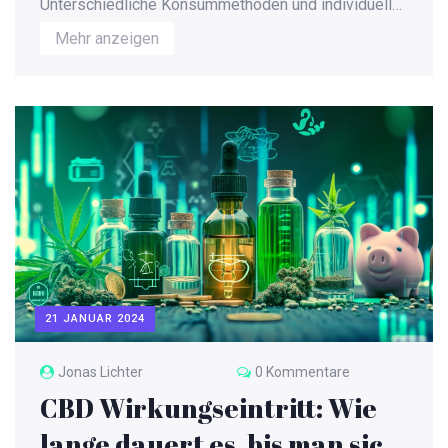
Unterschiedliche Konsummethoden und individuelle
Faktoren, die die Aufnahme und Wirkungsdauer
Mehr anzeigen
beeinflussen, werden beleuchtet. Praktische Tipps
zur sicheren Anwendung und interessante Fakten
rund um das Thema bieten einen vollständigen
Überblick für interessierte Leser.
21 JANUAR 2024
Jonas Lichter
0 Kommentare
CBD Wirkungseintritt: Wie
lange dauert es, bis man sich