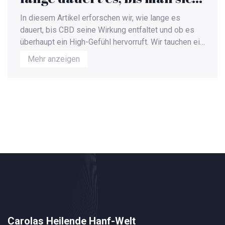
high fühlt?
In diesem Artikel erforschen wir, wie lange es
dauert, bis CBD seine Wirkung entfaltet und ob es
überhaupt ein High-Gefühl hervorruft. Wir tauchen ein
in die Welt der Cannabinoide, untersuchen
Mehr anzeigen
verschiedene Konsummethoden und deren Einfluss
auf die Geschwindigkeit der Wirkung. Außerdem
besprechen wir, was CBD von THC unterscheidet
und wie der Körper es verarbeitet. Ein essentieller
Leitfaden für alle, die mit CBD experimentieren
möchten oder einfach mehr über dessen Einfluss auf
das Wohlbefinden erfahren wollen.
Carolas Heilende Hanf-Welt