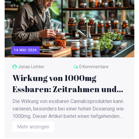
14 MAI 2024
Jonas Lichter
0 Kommentare
Wirkung von 1000mg
Essbaren: Zeitrahmen und
Effekte
Die Wirkung von essbaren Cannabisprodukten kann
variieren, besonders bei einer hohen Dosierung wie
1000mg. Dieser Artikel bietet einen tiefgehenden
Einblick in den Zeitrahmen und die Effekte solcher
Mehr anzeigen
Dosierungen. Es wird erklärt, wie diese Produkte
metabolisiert werden und welche Faktoren den