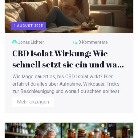
1 AUGUST 2025
Jonas Lichter
0 Kommentare
CBD Isolat Wirkung: Wie
schnell setzt sie ein und was
beeinflusst die Dauer?
Wie lange dauert es, bis CBD Isolat wirkt? Hier
erfährst du alles über Aufnahme, Wirkdauer, Tricks
zur Beschleunigung und worauf du achten solltest.
Mehr anzeigen