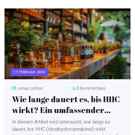
Wirkungseintritt beeinflussen können. Zudem
werden Tipps für eine sichere Annahme und
mögliche Nebenwirkungen besprochen.
17 FEBRUAR 2024
Jonas Lichter
0 Kommentare
Wie lange dauert es, bis HHC
wirkt? Ein umfassender
Leitfaden
In diesem Artikel wird untersucht, wie lange es
dauert, bis HHC (Hexahydrocannabinol) wirkt.