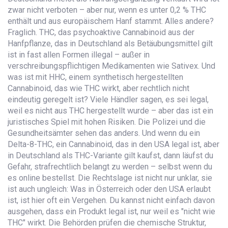
zwar nicht verboten – aber nur, wenn es unter 0,2 % THC
enthält und aus europäischem Hanf stammt. Alles andere?
Fraglich.
THC
,
das psychoaktive Cannabinoid aus der
Hanfpflanze, das in Deutschland als Betäubungsmittel gilt
ist in fast allen Formen illegal – außer in
verschreibungspflichtigen Medikamenten wie Sativex. Und
was ist mit
HHC
,
einem synthetisch hergestellten
Cannabinoid, das wie THC wirkt, aber rechtlich nicht
eindeutig geregelt ist
? Viele Händler sagen, es sei legal,
weil es nicht aus THC hergestellt wurde – aber das ist ein
juristisches Spiel mit hohen Risiken. Die Polizei und die
Gesundheitsämter sehen das anders. Und wenn du ein
Delta-8-THC
,
ein Cannabinoid, das in den USA legal ist, aber
in Deutschland als THC-Variante gilt
kaufst, dann läufst du
Gefahr, strafrechtlich belangt zu werden – selbst wenn du
es online bestellst. Die Rechtslage ist nicht nur unklar, sie
ist auch ungleich: Was in Österreich oder den USA erlaubt
ist, ist hier oft ein Vergehen. Du kannst nicht einfach davon
ausgehen, dass ein Produkt legal ist, nur weil es "nicht wie
THC" wirkt. Die Behörden prüfen die chemische Struktur,