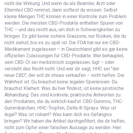
nicht die Wirkung. Und wenn du als Beamter, Arzt oder
Elternteil CBD nimmst, dann solltest du wissen: Selbst
kleine Mengen THC können in einer Kontrolle zum Problem
werden. Die meisten CBD-Produkte enthalten Spuren von
THC – und das reicht aus, um dich in Schwierigkeiten zu
bringen. Es gibt keine sichere Grauzone, nur Risiken, die du
nicht siehst, bis es zu spät ist. Die FDA hat nur ein CBD-
Medikament zugelassen – in Deutschland gibt es gar keine
offiziellen Zulassungen für CBD-Produkte. Wer behauptet,
sein CBD-Öl sei medizinisch zugelassen, lügt – oder
versteht das Recht nicht. Und wer dir sagt, HHC sei "der
neue CBD", der will dir etwas verkaufen – nicht helfen. Die
Wahrheit ist: Du brauchst keine legalen Spielereien. Du
brauchst Klarheit. Was du hier findest, ist keine juristische
Abhandlung. Das sind konkrete, praktische Antworten zu
den Produkten, die du wirklich kaufst: CBD-Gummis, THC-
Gummibärchen, HHC-Tropfen, Delta-8-Sprays. Was ist
legal? Was ist riskant? Was kann dich ins Gefängnis
bringen? Wir haben die Artikel durchgefiltert, die dir helfen,
nicht zum Opfer einer falschen Aussage zu werden. Hier