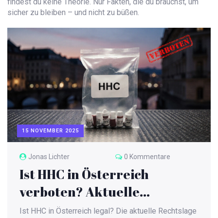
findest du keine Theorie. Nur Fakten, die du brauchst, um
sicher zu bleiben – und nicht zu büßen.
15 NOVEMBER 2025
Jonas Lichter
0 Kommentare
Ist HHC in Österreich
verboten? Aktuelle
Rechtslage 2025
Ist HHC in Österreich legal? Die aktuelle Rechtslage