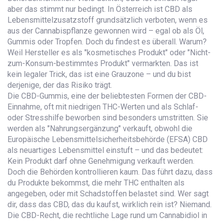
aber das stimmt nur bedingt. In Österreich ist CBD als
Lebensmittelzusatzstoff grundsätzlich verboten, wenn es
aus der Cannabispflanze gewonnen wird – egal ob als Öl,
Gummis oder Tropfen. Doch du findest es überall. Warum?
Weil Hersteller es als "kosmetisches Produkt" oder "Nicht-
zum-Konsum-bestimmtes Produkt" vermarkten. Das ist
kein legaler Trick, das ist eine Grauzone – und du bist
derjenige, der das Risiko trägt.
Die
CBD-Gummis
,
eine der beliebtesten Formen der CBD-
Einnahme, oft mit niedrigen THC-Werten und als Schlaf-
oder Stresshilfe beworben
sind besonders umstritten. Sie
werden als "Nahrungsergänzung" verkauft, obwohl die
Europäische Lebensmittelsicherheitsbehörde (EFSA) CBD
als neuartiges Lebensmittel einstuft – und das bedeutet:
Kein Produkt darf ohne Genehmigung verkauft werden.
Doch die Behörden kontrollieren kaum. Das führt dazu, dass
du Produkte bekommst, die mehr THC enthalten als
angegeben, oder mit Schadstoffen belastet sind. Wer sagt
dir, dass das CBD, das du kaufst, wirklich rein ist? Niemand.
Die
CBD-Recht
,
die rechtliche Lage rund um Cannabidiol in