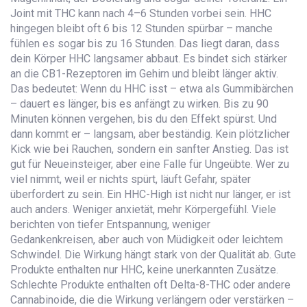
Joint mit THC kann nach 4–6 Stunden vorbei sein. HHC
hingegen bleibt oft 6 bis 12 Stunden spürbar – manche
fühlen es sogar bis zu 16 Stunden. Das liegt daran, dass
dein Körper HHC langsamer abbaut. Es bindet sich stärker
an die CB1-Rezeptoren im Gehirn und bleibt länger aktiv.
Das bedeutet: Wenn du HHC isst – etwa als Gummibärchen
– dauert es länger, bis es anfängt zu wirken. Bis zu 90
Minuten können vergehen, bis du den Effekt spürst. Und
dann kommt er – langsam, aber beständig. Kein plötzlicher
Kick wie bei Rauchen, sondern ein sanfter Anstieg. Das ist
gut für Neueinsteiger, aber eine Falle für Ungeübte. Wer zu
viel nimmt, weil er nichts spürt, läuft Gefahr, später
überfordert zu sein. Ein HHC-High ist nicht nur länger, er ist
auch anders. Weniger anxietät, mehr Körpergefühl. Viele
berichten von tiefer Entspannung, weniger
Gedankenkreisen, aber auch von Müdigkeit oder leichtem
Schwindel. Die Wirkung hängt stark von der Qualität ab. Gute
Produkte enthalten nur HHC, keine unerkannten Zusätze.
Schlechte Produkte enthalten oft Delta-8-THC oder andere
Cannabinoide, die die Wirkung verlängern oder verstärken –