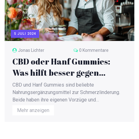
5 JULI 2024
Jonas Lichter
0 Kommentare
CBD oder Hanf Gummies:
Was hilft besser gegen
Schmerzen?
CBD und Hanf Gummies sind beliebte
Nahrungsergänzungsmittel zur Schmerzlinderung.
Beide haben ihre eigenen Vorzüge und
Wirkungsweisen. In diesem Artikel werden die
Mehr anzeigen
Unterschiede und Vorteile beider Optionen
beleuchtet, um eine fundierte Entscheidung zu
erleichtern. Dabei werden auch interessante Fakten
und praktische Tipps zur Anwendung gegeben.