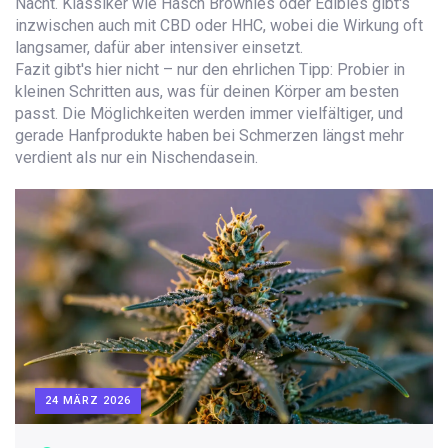
Nacht. Klassiker wie Hasch Brownies oder Edibles gibt's
inzwischen auch mit CBD oder HHC, wobei die Wirkung oft
langsamer, dafür aber intensiver einsetzt.
Fazit gibt's hier nicht – nur den ehrlichen Tipp: Probier in
kleinen Schritten aus, was für deinen Körper am besten
passt. Die Möglichkeiten werden immer vielfältiger, und
gerade Hanfprodukte haben bei Schmerzen längst mehr
verdient als nur ein Nischendasein.
24 MÄRZ 2026