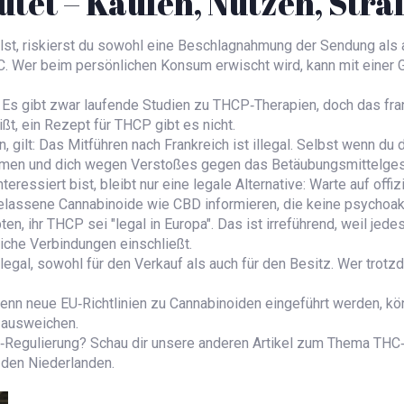
utet – Kaufen, Nutzen, Stra
lst, riskierst du sowohl eine Beschlagnahmung der Sendung als 
HC. Wer beim persönlichen Konsum erwischt wird, kann mit einer G
. Es gibt zwar laufende Studien zu THCP‑Therapien, doch das fr
t, ein Rezept für THCP gibt es nicht.
 gilt: Das Mitführen nach Frankreich ist illegal. Selbst wenn d
ahmen und dich wegen Verstoßes gegen das Betäubungsmittelges
teressiert bist, bleibt nur eine legale Alternative: Warte auf off
elassene Cannabinoide wie CBD informieren, die keine psychoakt
 ihr THCP sei "legal in Europa". Das ist irreführend, weil jedes
che Verbindungen einschließt.
legal, sowohl für den Verkauf als auch für den Besitz. Wer trotz
enn neue EU‑Richtlinien zu Cannabinoiden eingeführt werden, könn
e ausweichen.
Regulierung? Schau dir unsere anderen Artikel zum Thema THC‑Le
 den Niederlanden.