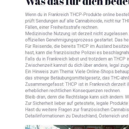
Was das für dich bede
Wenn du in Frankreich THCP‑Produkte online bestel
prüft Sendungen auf alle Cannabinoide, nicht nur T
Fällen, einer Freiheitsstrafe rechnen.
Medizinische Nutzung ist derzeit nicht zugelassen
offiziellen Genehmigungsprozess gestartet. Das heiß
Für Reisende, die bereits THCP im Ausland besitzen,
hast, kann die französische Polizei es beschlagn
Falls du in Frankreich lebst und trotzdem an THCP in
Zwischenzeit kannst du dich über andere, legal zug
Ein Hinweis zum Thema: Viele Online‑Shops behaupten,
das strenge Betäubungsmittelgesetz, das THC‑ähnli
Zusammengefasst: THCP ist in Frankreich derzeit il
erheblichen rechtlichen Konsequenzen rechnen.
Bleib dran, denn die Rechtslage kann sich ändern. W
Zur Sicherheit lieber auf getestete, legale Produkt
Hast du weitere Fragen zur französischen Cannabis‑
Detailinformationen zu Deutschland, Österreich und