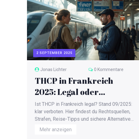
2 SEPTEMBER 2025
Jonas Lichter
0 Kommentare
THCP in Frankreich
2025: Legal oder
verboten? Aktuelle
Ist THCP in Frankreich legal? Stand 09/2025:
Rechtslage & Reisetipps
klar verboten. Hier findest du Rechtsquellen,
Strafen, Reise-Tipps und sichere Alternativen
- kompakt und verständlich.
Mehr anzeigen