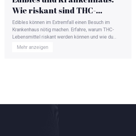
Wie riskant sind THC-
Lebensmittel wirklich?
Edibles können im Extremfall einen Besuch im
Krankenhaus nötig machen. Erfahre, warum THC-
Lebensmittel riskant werden können und wie du
Probleme vermeidest.
Mehr anzeigen