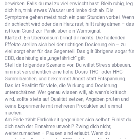
bewirken. Falls du mal zu viel erwischt hast: Bleib ruhig, leg
dich hin, trink etwas Wasser und lenke dich ab. Die
Symptome gehen meist nach ein paar Stunden vorbei. Wenn
dir schlecht wird oder dein Herz rast, hilft ruhig atmen – das
ist kein Grund zur Panik, aber ein Warnsignal.
Klartext: Ein Überkonsum bringt dir nichts. Die heilenden
Effekte stellen sich bei der richtigen Dosierung ein – zu
viel sorgt eher für das Gegenteil. Das gilt übrigens sogar für
CBD, das häufig als „ungefährlich“ gilt.
Stell dir folgendes Szenario vor: Du willst Stress abbauen,
nimmst versehentlich eine hohe Dosis THC- oder HHC-
Gummibärchen, und bekommst Angst statt Entspannung.
Das ist Realität für viele, die Wirkung und Dosierung
unterschätzen. Wer genau wissen will, ab wann’s kritisch
wird, sollte stets auf Qualität setzen, Angaben prüfen und
keine Experimente mit mehreren Produkten auf einmal
machen.
Am Ende zählt Ehrlichkeit gegenüber sich selbst: Fühlst du
dich nach der Einnahme unwohl? Zwing dich nicht,
weiterzumachen – Pausen sind erlaubt. Wenn du