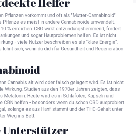
tdeckte Helfer
en Pflanzen vorkommt und oft als "Mutter-Cannabinoid"
 die Pflanze es meist in andere Cannabinoide umwandelt.
u 10 % erreichen. CBG wirkt entzündungshemmend, fördert
nkungen und sogar Hautproblemen helfen. Es ist nicht
irkung - viele Nutzer beschreiben es als "klare Energie".
es lohnt sich, wenn du dich für Gesundheit und Regeneration
nabinoid
nn Cannabis alt wird oder falsch gelagert wird
. Es ist nicht
nde Wirkung. Studien aus den 1970er Jahren zeigten, dass
s Melatonin. Heute wird es in Schlafölen, Kapseln und
nte CBN helfen - besonders wenn du schon CBD ausprobiert
legal, solange es aus Hanf stammt und der THC-Gehalt unter
fter Weg ins Bett.
e Unterstützer