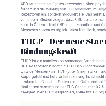
CBD
ist
der am häufigsten verwendete Nicht-psycho
fördert und die Wirkung von THC abmildert
. Im Gege
Rezeptoren ein, sondern moduliert sie. Das heißt: 
verhindern. Studien zeigen, dass CBD bei chronisc
kann. In Österreich ist CBD in Lebensmitteln und Öle
Menschen nutzen es täglich - nicht fürs Hoch, sonde
THCP - Der neue Star 
Bindungskraft
THCP
ist
ein natürlich vorkommender Cannabinoid, 
CB1-Rezeptoren bindet als THC
. Das klingt dramati
winzige Mengen von THCP (unter 5 mg) starke, lang
Körpergefühl und tieferer Entspannung. Es ist nich
bestimmten Cannabis-Sorten vor. In Österreich ist 
Hanfsorten stammt und der THC-Gehalt unter 0,2 % ble
geeignet. Wer THCP ausprobiert, sollte mit 1-2 mg