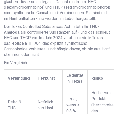
glauben, diese seien legaler. Das ist ein Irrtum. HHC
(Hexahydrocannabinol) und THCP (Tetrahydrocannabiphorol)
sind synthetische Cannabinoid-Verbindungen. Sie sind nicht
im Hanf enthalten - sie werden im Labor hergestellt.
Der Texas Controlled Substances Act listet
alle THC-
Analoga
als kontrollierte Substanzen auf - und das schließt
HHC und THCP ein. Im Jahr 2024 verabschiedete Texas
das
House Bill 1704
, das explizit synthetische
Cannabinoide verbietet - unabhängig davon, ob sie aus Hanf
stammen oder nicht.
Ein Vergleich:
Legalität
Verbindung
Herkunft
Risiko
in Texas
Hoch - viele
Legal,
Produkte
Delta-9-
Natürlich
wenn <
überschreite
THC
aus Hanf
0,3 %
den