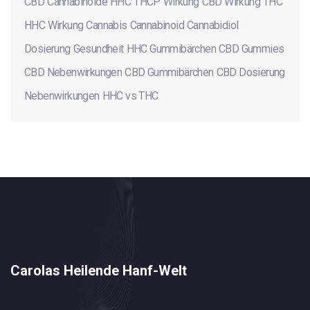
CBD
Cannabinoide
HHC
THCP
Wirkung
CBD Wirkung
THC
HHC Wirkung
Cannabis
Cannabinoid
Cannabidiol
Dosierung
Gesundheit
HHC Gummibärchen
CBD Gummies
CBD Nebenwirkungen
CBD Gummibärchen
CBD Dosierung
Nebenwirkungen
HHC vs THC
Carolas Heilende Hanf-Welt