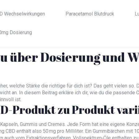
D Wechselwirkungen
Paracetamol Blutdruck
L
0mg Dosierung
du über Dosierung und W
cher, welche Stärke die richtige für dich ist? Das geht vielen s
icht an. In diesem Beitrag erkläre ich dir, wie du die passende 
nvoll ist.
BD-Produkt zu Produkt vari
 Kapseln, Gummis und Cremes. Jede Form hat eine eigene Konzen
00 mg CBD enthält also 50 mg pro Milliliter. Ein Gummibärchen mit
rn auch vom Extraktionsverfahren. Vollspektrum‑Öle enthalten z