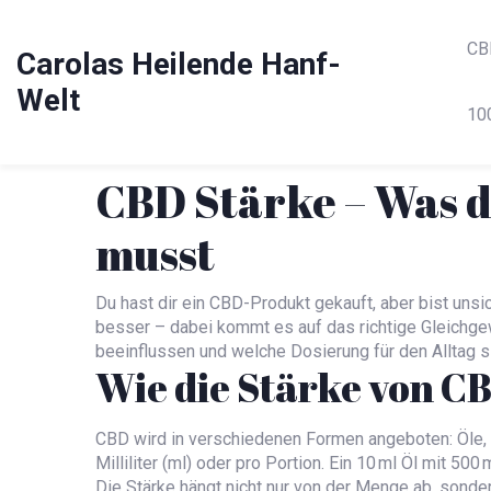
CB
Carolas Heilende Hanf-
Welt
10
CBD Stärke – Was 
musst
Du hast dir ein CBD-Produkt gekauft, aber bist unsi
besser – dabei kommt es auf das richtige Gleichgew
beeinflussen und welche Dosierung für den Alltag sin
Wie die Stärke von C
CBD wird in verschiedenen Formen angeboten: Öle,
Milliliter (ml) oder pro Portion. Ein 10 ml Öl mit 5
Die Stärke hängt nicht nur von der Menge ab, sonde