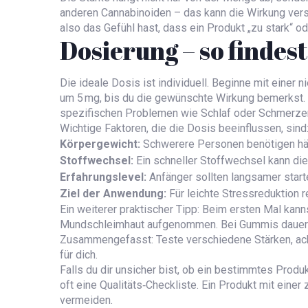
anderen Cannabinoiden – das kann die Wirkung verst
also das Gefühl hast, dass ein Produkt „zu stark“ o
Dosierung – so findes
Die ideale Dosis ist individuell. Beginne mit einer
um 5 mg, bis du die gewünschte Wirkung bemerkst. 
spezifischen Problemen wie Schlaf oder Schmerzen
Wichtige Faktoren, die die Dosis beeinflussen, sind
Körpergewicht:
Schwerere Personen benötigen hä
Stoffwechsel:
Ein schneller Stoffwechsel kann di
Erfahrungslevel:
Anfänger sollten langsamer starte
Ziel der Anwendung:
Für leichte Stressreduktion r
Ein weiterer praktischer Tipp: Beim ersten Mal kan
Mundschleimhaut aufgenommen. Bei Gummis dauert d
Zusammengefasst: Teste verschiedene Stärken, achte
für dich.
Falls du dir unsicher bist, ob ein bestimmtes Produ
oft eine Qualitäts‑Checkliste. Ein Produkt mit einer
vermeiden.