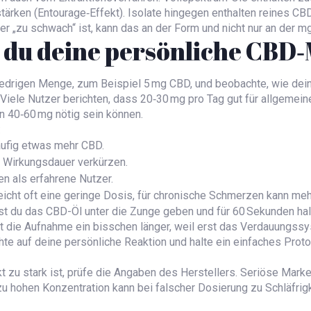
ärken (Entourage‑Effekt). Isolate hingegen enthalten reines CB
der „zu schwach“ ist, kann das an der Form und nicht nur an der m
t du deine persönliche CBD
 niedrigen Menge, zum Beispiel 5 mg CBD, und beobachte, wie dein
Viele Nutzer berichten, dass 20‑30 mg pro Tag gut für allgemei
 40‑60 mg nötig sein können.
:
ufig etwas mehr CBD.
e Wirkungsdauer verkürzen.
n als erfahrene Nutzer.
eicht oft eine geringe Dosis, für chronische Schmerzen kann mehr
nst du das CBD-Öl unter die Zunge geben und für 60 Sekunden hal
ie Aufnahme ein bisschen länger, weil erst das Verdauungssyst
 auf deine persönliche Reaktion und halte ein einfaches Protok
kt zu stark ist, prüfe die Angaben des Herstellers. Seriöse Mark
 zu hohen Konzentration kann bei falscher Dosierung zu Schläfrigk