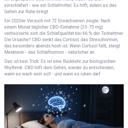
einschläfert - wie ein Schlafmittel. Es hilft, indem es das
Gehirn zur Ruhe bringt.
Ein 2020er Versuch mit 72 Erwachsenen zeigte: Nach
einem Monat täglicher CBD-Einnahme (25-75 mg)
verbesserte sich die Schlafqualität bei 66 % der Teilnehmer.
Die Ursache? CBD senkt das Cortisol, das Stresshormon,
das besonders abends hoch ist. Wenn Cortisol fällt, steigt
Melatonin - das Schlafhormon - natürlicher an.
Das ist kein Trick. Es ist eine Rückkehr zur biologischen
Rhythmik. CBD hilft dem Gehirn, wieder zu entscheiden,
wann es wach sein soll - und wann es ruhen darf.