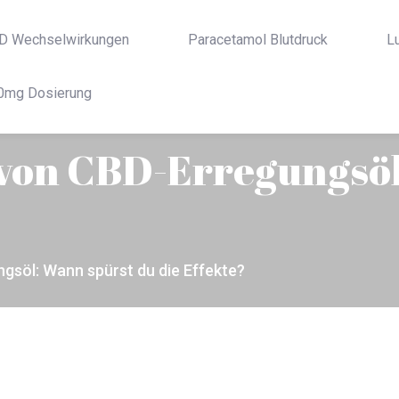
D Wechselwirkungen
Paracetamol Blutdruck
L
0mg Dosierung
von CBD-Erregungsöl
söl: Wann spürst du die Effekte?