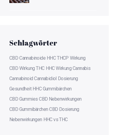
und gesetzliche
Einschränkungen
Schlagwörter
CBD
Cannabinoide
HHC
THCP
Wirkung
CBD Wirkung
THC
HHC Wirkung
Cannabis
Cannabinoid
Cannabidiol
Dosierung
Gesundheit
HHC Gummibärchen
CBD Gummies
CBD Nebenwirkungen
CBD Gummibärchen
CBD Dosierung
Nebenwirkungen
HHC vs THC