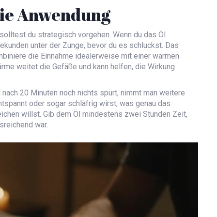
 die Anwendung
 solltest du strategisch vorgehen. Wenn du das Öl
Sekunden unter der Zunge, bevor du es schluckst. Das
mbiniere die Einnahme idealerweise mit einer warmen
me weitet die Gefäße und kann helfen, die Wirkung
n nach 20 Minuten noch nichts spürt, nimmt man weitere
ntspannt oder sogar schläfrig wirst, was genau das
ichen willst. Gib dem Öl mindestens zwei Stunden Zeit,
sreichend war.