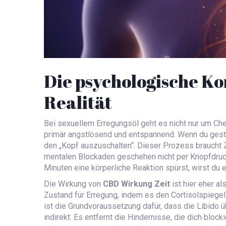
Die psychologische K
Realität
Bei sexuellem Erregungsöl geht es nicht nur um Ch
primär angstlösend und entspannend. Wenn du gestre
den „Kopf auszuschalten“. Dieser Prozess braucht 
mentalen Blockaden geschehen nicht per Knopfdruck
Minuten eine körperliche Reaktion spürst, wirst du e
Die Wirkung von
CBD Wirkung Zeit
ist hier eher a
Zustand für Erregung, indem es den Cortisolspiegel
ist die Grundvoraussetzung dafür, dass die Libido 
indirekt: Es entfernt die Hindernisse, die dich block