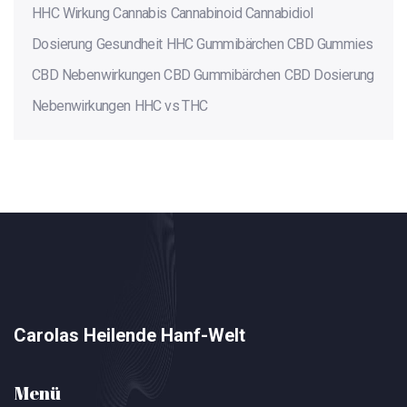
HHC Wirkung
Cannabis
Cannabinoid
Cannabidiol
Dosierung
Gesundheit
HHC Gummibärchen
CBD Gummies
CBD Nebenwirkungen
CBD Gummibärchen
CBD Dosierung
Nebenwirkungen
HHC vs THC
Carolas Heilende Hanf-Welt
Menü