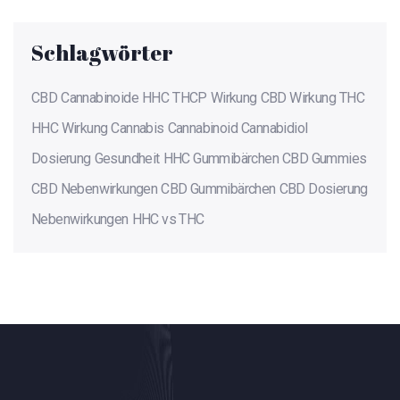
Schlagwörter
CBD
Cannabinoide
HHC
THCP
Wirkung
CBD Wirkung
THC
HHC Wirkung
Cannabis
Cannabinoid
Cannabidiol
Dosierung
Gesundheit
HHC Gummibärchen
CBD Gummies
CBD Nebenwirkungen
CBD Gummibärchen
CBD Dosierung
Nebenwirkungen
HHC vs THC