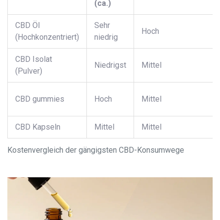
(ca.)
CBD Öl
Sehr
Hoch
(Hochkonzentriert)
niedrig
CBD Isolat
Niedrigst
Mittel
(Pulver)
CBD gummies
Hoch
Mittel
CBD Kapseln
Mittel
Mittel
Kostenvergleich der gängigsten CBD-Konsumwege