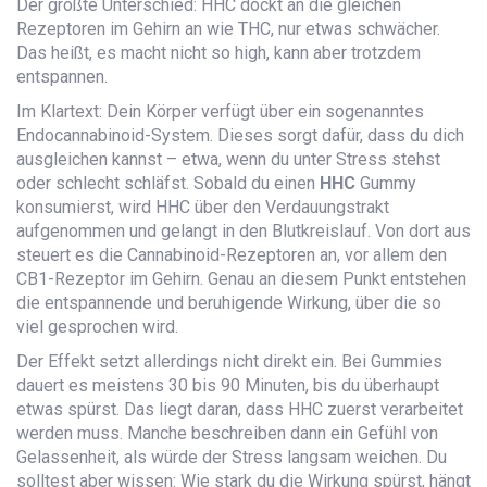
Der größte Unterschied: HHC dockt an die gleichen
Rezeptoren im Gehirn an wie THC, nur etwas schwächer.
Das heißt, es macht nicht so high, kann aber trotzdem
entspannen.
Im Klartext: Dein Körper verfügt über ein sogenanntes
Endocannabinoid-System. Dieses sorgt dafür, dass du dich
ausgleichen kannst – etwa, wenn du unter Stress stehst
oder schlecht schläfst. Sobald du einen
HHC
Gummy
konsumierst, wird HHC über den Verdauungstrakt
aufgenommen und gelangt in den Blutkreislauf. Von dort aus
steuert es die Cannabinoid-Rezeptoren an, vor allem den
CB1-Rezeptor im Gehirn. Genau an diesem Punkt entstehen
die entspannende und beruhigende Wirkung, über die so
viel gesprochen wird.
Der Effekt setzt allerdings nicht direkt ein. Bei Gummies
dauert es meistens 30 bis 90 Minuten, bis du überhaupt
etwas spürst. Das liegt daran, dass HHC zuerst verarbeitet
werden muss. Manche beschreiben dann ein Gefühl von
Gelassenheit, als würde der Stress langsam weichen. Du
solltest aber wissen: Wie stark du die Wirkung spürst, hängt