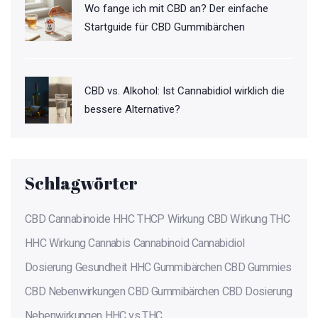
Wo fange ich mit CBD an? Der einfache
Startguide für CBD Gummibärchen
CBD vs. Alkohol: Ist Cannabidiol wirklich die
bessere Alternative?
Schlagwörter
CBD
Cannabinoide
HHC
THCP
Wirkung
CBD Wirkung
THC
HHC Wirkung
Cannabis
Cannabinoid
Cannabidiol
Dosierung
Gesundheit
HHC Gummibärchen
CBD Gummies
CBD Nebenwirkungen
CBD Gummibärchen
CBD Dosierung
Nebenwirkungen
HHC vs THC