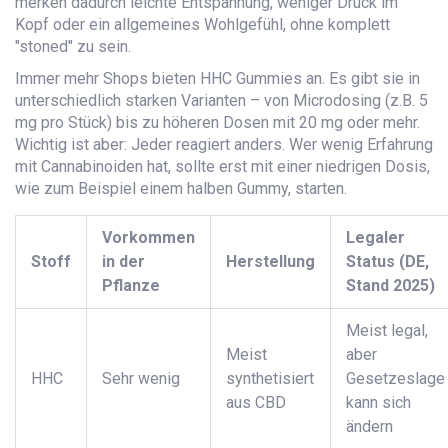
merken dadurch leichte Entspannung, weniger Druck im
Kopf oder ein allgemeines Wohlgefühl, ohne komplett
"stoned" zu sein.
Immer mehr Shops bieten HHC Gummies an. Es gibt sie in
unterschiedlich starken Varianten – von Microdosing (z.B. 5
mg pro Stück) bis zu höheren Dosen mit 20 mg oder mehr.
Wichtig ist aber: Jeder reagiert anders. Wer wenig Erfahrung
mit Cannabinoiden hat, sollte erst mit einer niedrigen Dosis,
wie zum Beispiel einem halben Gummy, starten.
Vorkommen
Legaler
Stoff
in der
Herstellung
Status (DE,
Pflanze
Stand 2025)
Meist legal,
Meist
aber
HHC
Sehr wenig
synthetisiert
Gesetzeslage
aus CBD
kann sich
ändern