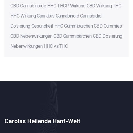
CBD
Cannabinoide
HHC
THCP
Wirkung
CBD Wirkung
THC
HHC Wirkung
Cannabis
Cannabinoid
Cannabidiol
Dosierung
Gesundheit
HHC Gummibärchen
CBD Gummies
CBD Nebenwirkungen
CBD Gummibärchen
CBD Dosierung
Nebenwirkungen
HHC vs THC
Carolas Heilende Hanf-Welt