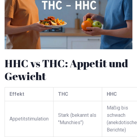
HHC vs THC: Appetit und
Gewicht
Effekt
THC
HHC
Mäßig bis
Stark (bekannt als
schwach
Appetitstimulation
"Munchies")
(anekdotische
Berichte)