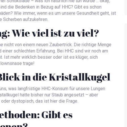
el Schokolade – was ich natürlich nie tun würde ... okay,
sind die Bedenken in Bezug auf HHC? Gibt es schon
häden? Wie immer, wenn es um unsere Gesundheit geht, ist
ie Scherben aufzukehren.
: Wie viel ist zu viel?
he nicht von einem neuen Zaubertrick. Die richtige Menge
 einer schlechten Erfahrung. Bei HHC sind wir noch am
 Ist mehr wirklich besser oder ist es klüger, sich
Clownsnase trage!
lick in die Kristallkugel
en uns, was langfristige HHC-Konsum für unsere Lungen
stallkugel hatte bisher nur Staub angesetzt – aber
oder dystopisch, das ist hier die Frage.
thoden: Gibt es
ionen?