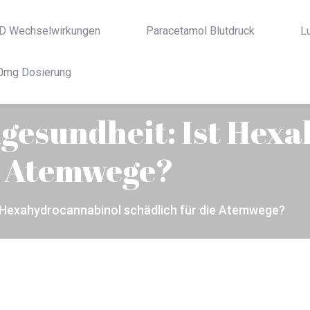
D Wechselwirkungen
Paracetamol Blutdruck
L
0mg Dosierung
esundheit: Ist Hex
ie Atemwege?
 Hexahydrocannabinol schädlich für die Atemwege?