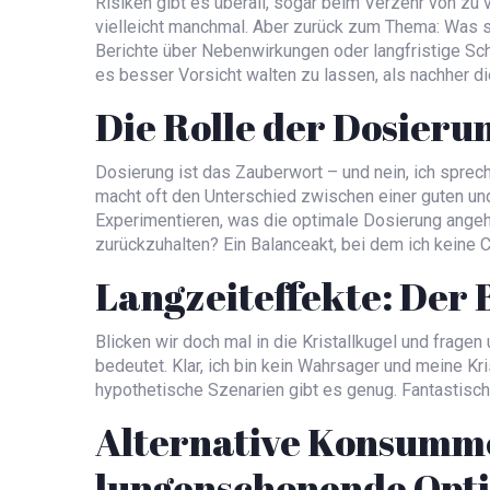
Risiken gibt es überall, sogar beim Verzehr von zu vi
vielleicht manchmal. Aber zurück zum Thema: Was 
Berichte über Nebenwirkungen oder langfristige Sc
es besser Vorsicht walten zu lassen, als nachher d
Die Rolle der Dosierung
Dosierung ist das Zauberwort – und nein, ich sprec
macht oft den Unterschied zwischen einer guten und
Experimentieren, was die optimale Dosierung angeht.
zurückzuhalten? Ein Balanceakt, bei dem ich keine 
Langzeiteffekte: Der B
Blicken wir doch mal in die Kristallkugel und frag
bedeutet. Klar, ich bin kein Wahrsager und meine Kri
hypothetische Szenarien gibt es genug. Fantastisch 
Alternative Konsumme
lungenschonende Opt