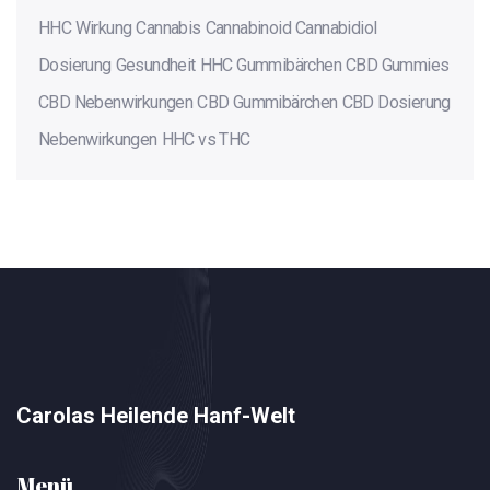
HHC Wirkung
Cannabis
Cannabinoid
Cannabidiol
Dosierung
Gesundheit
HHC Gummibärchen
CBD Gummies
CBD Nebenwirkungen
CBD Gummibärchen
CBD Dosierung
Nebenwirkungen
HHC vs THC
Carolas Heilende Hanf-Welt
Menü