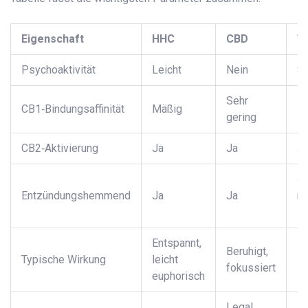
Eigenschaft
HHC
CBD
T
Psychoaktivität
Leicht
Nein
St
Sehr
CB1‑Bindungsaffinität
Mäßig
H
gering
CB2‑Aktivierung
Ja
Ja
J
Ja
Entzündungshemmend
Ja
Ja
ni
Do
Entspannt,
Eu
Beruhigt,
Typische Wirkung
leicht
st
fokussiert
euphorisch
Hi
Legal
Il