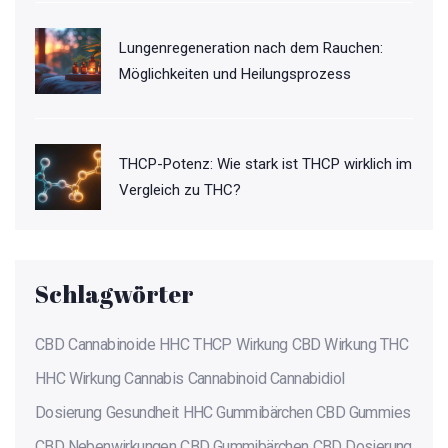
Lungenregeneration nach dem Rauchen:
Möglichkeiten und Heilungsprozess
THCP-Potenz: Wie stark ist THCP wirklich im
Vergleich zu THC?
Schlagwörter
CBD
Cannabinoide
HHC
THCP
Wirkung
CBD Wirkung
THC
HHC Wirkung
Cannabis
Cannabinoid
Cannabidiol
Dosierung
Gesundheit
HHC Gummibärchen
CBD Gummies
CBD Nebenwirkungen
CBD Gummibärchen
CBD Dosierung