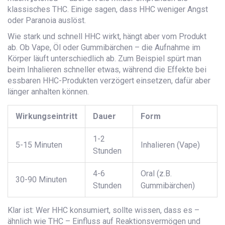
klassisches THC. Einige sagen, dass HHC weniger Angst
oder Paranoia auslöst.
Wie stark und schnell HHC wirkt, hängt aber vom Produkt
ab. Ob Vape, Öl oder Gummibärchen – die Aufnahme im
Körper läuft unterschiedlich ab. Zum Beispiel spürt man
beim Inhalieren schneller etwas, während die Effekte bei
essbaren HHC-Produkten verzögert einsetzen, dafür aber
länger anhalten können.
Wirkungseintritt
Dauer
Form
1-2
5-15 Minuten
Inhalieren (Vape)
Stunden
4-6
Oral (z.B.
30-90 Minuten
Stunden
Gummibärchen)
Klar ist: Wer HHC konsumiert, sollte wissen, dass es –
ähnlich wie THC – Einfluss auf Reaktionsvermögen und