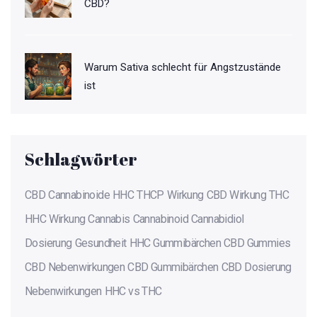
CBD?
Warum Sativa schlecht für Angstzustände
ist
Schlagwörter
CBD
Cannabinoide
HHC
THCP
Wirkung
CBD Wirkung
THC
HHC Wirkung
Cannabis
Cannabinoid
Cannabidiol
Dosierung
Gesundheit
HHC Gummibärchen
CBD Gummies
CBD Nebenwirkungen
CBD Gummibärchen
CBD Dosierung
Nebenwirkungen
HHC vs THC