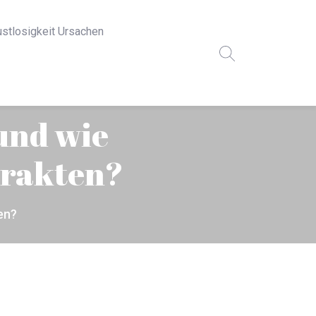
ustlosigkeit Ursachen
 und wie
trakten?
en?