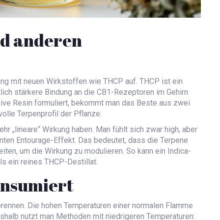
nd anderen
hang mit neuen Wirkstoffen wie
THCP
auf.
THCP ist ein
lich stärkere Bindung an die CB1-Rezeptoren im Gehirn
ive Resin formuliert, bekommt man das Beste aus zwei
lle Terpenprofil der Pflanze.
ehr „lineare“ Wirkung haben. Man fühlt sich zwar high, aber
annten Entourage-Effekt. Das bedeutet, dass die Terpene
en, um die Wirkung zu modulieren. So kann ein Indica-
ls ein reines THCP-Destillat.
onsumiert
erbrennen. Die hohen Temperaturen einer normalen Flamme
eshalb nutzt man Methoden mit niedrigeren Temperaturen: