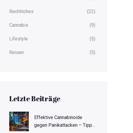
Rechtliches
(22)
Cannabis
(9)
Lifestyle
(5)
Reisen
(5)
Letzte Beiträge
Effektive Cannabinoide
gegen Panikattacken – Tipps
zur Linderung