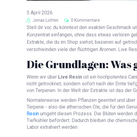
5 April 2026
Jonas Lichter
0 Kommentare
Stell dir vor, du könntest den exakten Geschmack u
Konzentrat einfangen, ohne dass etwas verloren geh
Extrakte, die du im Shop siehst, basieren auf getro
verschwinden viele der flüchtigen Aromen. Live Resi
Die Grundlagen: Was g
Wenn wir über
Live Resin
ist
ein hochpotentes Can
nicht getrocknet, sondern sofort nach der Ernte tie
von Terpenen. In der Welt der Extrakte ist das der 
Normalerweise werden Pflanzen geerntet und über
Terpene - also die ätherischen Öle, die für den Ger
Resin
umgeht diesen Prozess. Die Blüten werden di
Tiefkühler befördert. Dadurch bleiben die chemisch
Labor extrahiert werden.