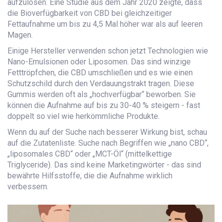
aufzulösen. Eine Studie aus dem Jahr 2020 zeigte, dass
die Bioverfügbarkeit von CBD bei gleichzeitiger
Fettaufnahme um bis zu 4,5 Mal höher war als auf leeren
Magen.
Einige Hersteller verwenden schon jetzt Technologien wie
Nano-Emulsionen oder Liposomen. Das sind winzige
Fetttröpfchen, die CBD umschließen und es wie einen
Schutzschild durch den Verdauungstrakt tragen. Diese
Gummis werden oft als „hochverfügbar“ beworben. Sie
können die Aufnahme auf bis zu 30-40 % steigern - fast
doppelt so viel wie herkömmliche Produkte.
Wenn du auf der Suche nach besserer Wirkung bist, schau
auf die Zutatenliste. Suche nach Begriffen wie „nano CBD“,
„liposomales CBD“ oder „MCT-Öl“ (mittelkettige
Triglyceride). Das sind keine Marketingwörter - das sind
bewährte Hilfsstoffe, die die Aufnahme wirklich
verbessern.