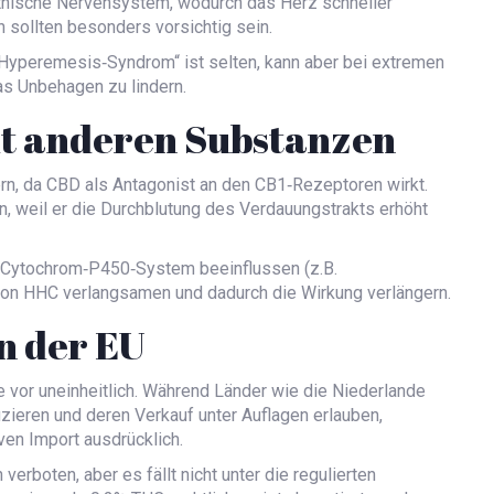
thische Nervensystem, wodurch das Herz schneller
sollten besonders vorsichtig sein.
yperemesis‑Syndrom“ ist selten, kann aber bei extremen
as Unbehagen zu lindern.
t anderen Substanzen
n, da CBD als Antagonist an den CB1‑Rezeptoren wirkt.
n, weil er die Durchblutung des Verdauungstrakts erhöht
 Cytochrom‑P450‑System beeinflussen (z.B.
von HHC verlangsamen und dadurch die Wirkung verlängern.
n der EU
e vor uneinheitlich. Während Länder wie die Niederlande
izieren und deren Verkauf unter Auflagen erlauben,
ven Import ausdrücklich.
 verboten, aber es fällt nicht unter die regulierten