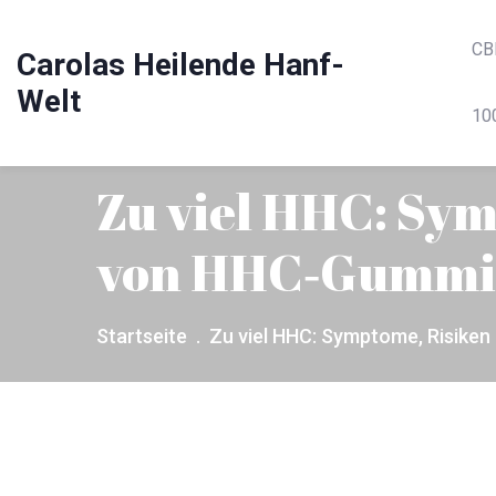
CB
Carolas Heilende Hanf-
Welt
10
Zu viel HHC: Sy
von HHC‑Gummi
Startseite
Zu viel HHC: Symptome, Risike