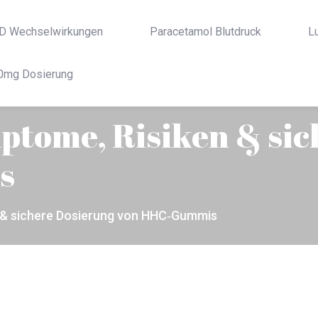
D Wechselwirkungen
Paracetamol Blutdruck
L
0mg Dosierung
mptome, Risiken & si
s
n & sichere Dosierung von HHC‑Gummis