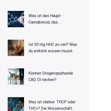
Was ist das Haupt-
Cannabinoid, das
berauschend wirkt? THC vs.
HHC im Detail
Ist 50 mg HHC zu viel? Was
du wirklich wissen musst
Können Drogenspürhunde
CBD Öl riechen?
Was ist stärker: THCP oder
THCv? Die Wissenschaft