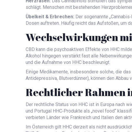
Herzrasen:
Das Cannabinoid stimuliert das sympa
schlägt. Menschen mit bestehenden Herzproblemen 
Übelkeit & Erbrechen:
Der sogenannte „Cannabis‑H
Dosen auftreten. Häufig reicht das Aufstoßen, um d
Wechselwirkungen mi
CBD
kann die psychoaktiven Effekte von HHC milder
Alkohol hingegen verstärkt fast alle Nebenwirkunge
und die Aufnahme von HHC beschleunigt.
Einige Medikamente, insbesondere solche, die das
Antidepressiva, Blutverdünner), können den Abbau 
Rechtlicher Rahmen i
Der rechtliche Status von HHC ist in Europa nach wi
und Portugal HHC‑Produkte als „novel food“ klassif
verbieten Länder wie Frankreich und Italien den akti
Im Österreich gilt HHC derzeit als nicht ausdrücklich