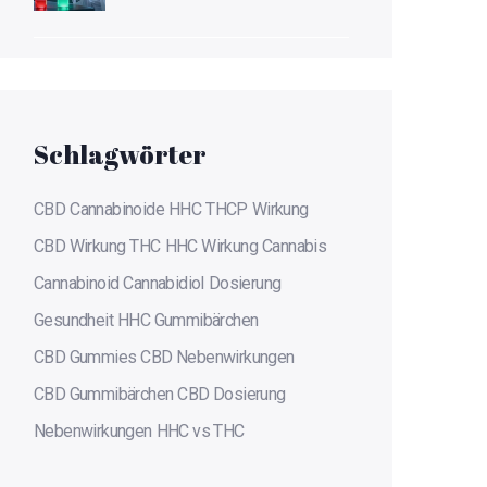
hinter den neuen
Cannabinoiden
Schlagwörter
CBD
Cannabinoide
HHC
THCP
Wirkung
CBD Wirkung
THC
HHC Wirkung
Cannabis
Cannabinoid
Cannabidiol
Dosierung
Gesundheit
HHC Gummibärchen
CBD Gummies
CBD Nebenwirkungen
CBD Gummibärchen
CBD Dosierung
Nebenwirkungen
HHC vs THC