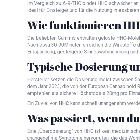
Im Vergleich zu Δ‑9‑THC bindet HHC schwächer an 
ideal für Einsteiger und für die Nutzung in essbaren
Wie funktionieren
HH
Die beliebten Gummis enthalten gelöste HHC‑Mole
Nach etwa 30‑90Minuten erreichen die Wirkstoffe da
Entspannung, gesteigerte Sinneswahrnehmung und e
Typische
Dosierung
un
Hersteller setzen die Dosierung meist zwischen 5
dem Jahr 2023, die von der European Cannabinoid R
empfehlen als sichere Höchstdosis 20mg pro Einn
Ein Zuviel von
HHC
kann schnell unangenehm werde
Was passiert, wenn du
Eine „Überdosierung“ von HHC ist kein medizinische
unangenehme Symptome hervorrufen, die das Wohlb