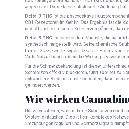
des Tetrahydrocannabinols (THC). Das bedeutet, si
angeordnet. Diese kleine strukturelle Änderung hat
Delta-9-THC
ist
die psychoaktive Hauptkomponent
CB1-Rezeptoren im Gehirn. Das Ergebnis ist die klas
und oft auch ein starkes Schmerzempfinden, das ged
Delta-8-THC
ist
eine mildere Variante, die natürl
synthetisch hergestellt wird
. Seine chemische Stru
bindet. Schätzwerte sagen, dass die Potenz von Del
Viele Nutzer beschreiben die Wirkung als weniger a
Für die Schmerzbehandlung ist dieser Unterschied 
Schmerzen effektiv blockieren, führt aber oft zu 
schwächere Bindung könnte bedeuten, dass man sei
gelindert werden.
Wie wirken Cannabin
Um zu verstehen, warum diese Substanzen überhaup
System eintauchen. Dies ist ein komplexes Netzwe
Entzündungen reguliert und Schmerzsignale dämpft