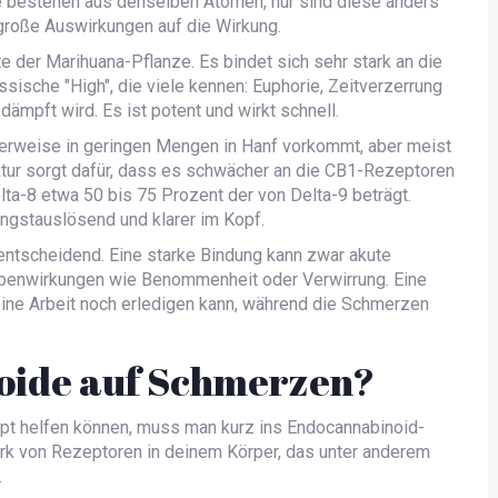
e bestehen aus denselben Atomen, nur sind diese anders
 große Auswirkungen auf die Wirkung.
e der Marihuana-Pflanze
. Es bindet sich sehr stark an die
sische "High", die viele kennen: Euphorie, Zeitverzerrung
ämpft wird. Es ist potent und wirkt schnell.
icherweise in geringen Mengen in Hanf vorkommt, aber meist
ktur sorgt dafür, dass es schwächer an die CB1-Rezeptoren
ta-8 etwa 50 bis 75 Prozent der von Delta-9 beträgt.
ngstauslösend und klarer im Kopf.
entscheidend. Eine starke Bindung kann zwar akute
Nebenwirkungen wie Benommenheit oder Verwirrung. Eine
ne Arbeit noch erledigen kann, während die Schmerzen
oide auf Schmerzen?
t helfen können, muss man kurz ins Endocannabinoid-
rk von Rezeptoren in deinem Körper, das unter anderem
.