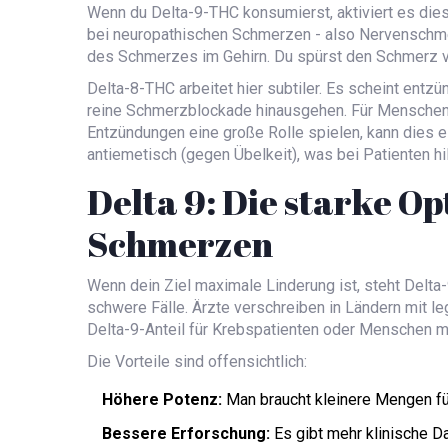
Wenn du
Delta-9-THC
konsumierst, aktiviert es di
bei neuropathischen Schmerzen - also Nervenschme
des Schmerzes im Gehirn. Du spürst den Schmerz viel
Delta-8-THC
arbeitet hier subtiler. Es scheint en
reine Schmerzblockade hinausgehen. Für Menschen 
Entzündungen eine große Rolle spielen, kann dies ei
antiemetisch (gegen Übelkeit), was bei Patienten hi
Delta 9: Die starke Op
Schmerzen
Wenn dein Ziel maximale Linderung ist, steht
Delta
schwere Fälle. Ärzte verschreiben in Ländern mit l
Delta-9-Anteil für Krebspatienten oder Menschen mi
Die Vorteile sind offensichtlich:
Höhere Potenz:
Man braucht kleinere Mengen für
Bessere Erforschung:
Es gibt mehr klinische D