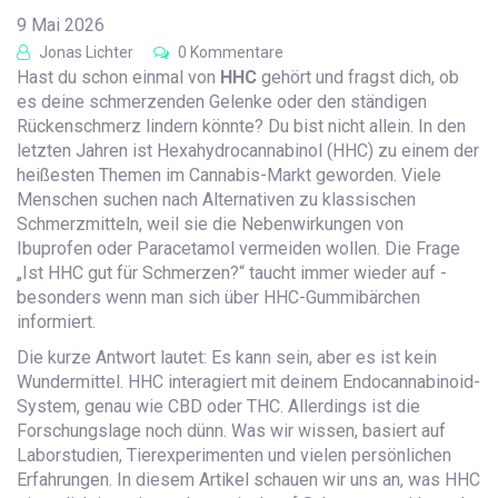
9 Mai 2026
Jonas Lichter
0 Kommentare
Hast du schon einmal von
HHC
gehört und fragst dich, ob
es deine schmerzenden Gelenke oder den ständigen
Rückenschmerz lindern könnte? Du bist nicht allein. In den
letzten Jahren ist
Hexahydrocannabinol (HHC)
zu einem der
heißesten Themen im Cannabis-Markt geworden. Viele
Menschen suchen nach Alternativen zu klassischen
Schmerzmitteln, weil sie die Nebenwirkungen von
Ibuprofen oder Paracetamol vermeiden wollen. Die Frage
„Ist HHC gut für Schmerzen?“ taucht immer wieder auf -
besonders wenn man sich über
HHC-Gummibärchen
informiert.
Die kurze Antwort lautet: Es kann sein, aber es ist kein
Wundermittel. HHC interagiert mit deinem Endocannabinoid-
System, genau wie CBD oder THC. Allerdings ist die
Forschungslage noch dünn. Was wir wissen, basiert auf
Laborstudien, Tierexperimenten und vielen persönlichen
Erfahrungen. In diesem Artikel schauen wir uns an, was HHC