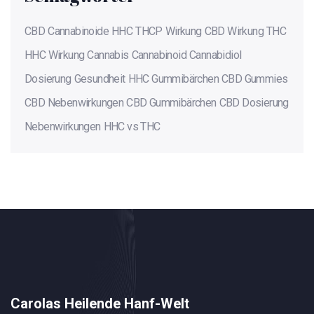
CBD
Cannabinoide
HHC
THCP
Wirkung
CBD Wirkung
THC
HHC Wirkung
Cannabis
Cannabinoid
Cannabidiol
Dosierung
Gesundheit
HHC Gummibärchen
CBD Gummies
CBD Nebenwirkungen
CBD Gummibärchen
CBD Dosierung
Nebenwirkungen
HHC vs THC
Carolas Heilende Hanf-Welt