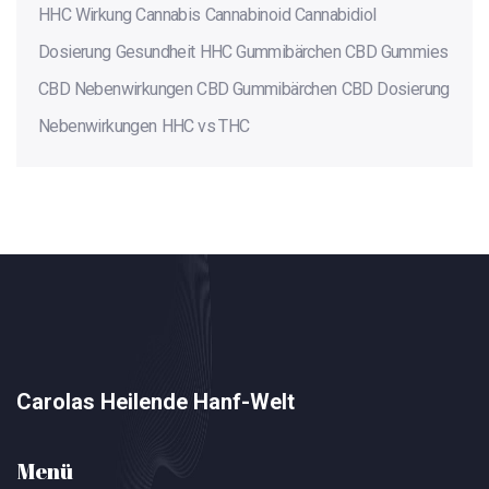
HHC Wirkung
Cannabis
Cannabinoid
Cannabidiol
Dosierung
Gesundheit
HHC Gummibärchen
CBD Gummies
CBD Nebenwirkungen
CBD Gummibärchen
CBD Dosierung
Nebenwirkungen
HHC vs THC
Carolas Heilende Hanf-Welt
Menü