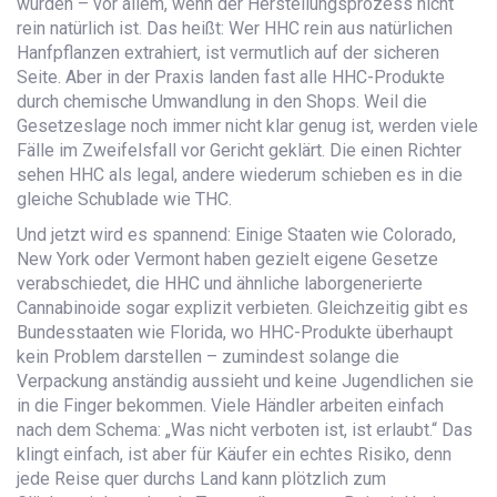
wurden – vor allem, wenn der Herstellungsprozess nicht
rein natürlich ist. Das heißt: Wer HHC rein aus natürlichen
Hanfpflanzen extrahiert, ist vermutlich auf der sicheren
Seite. Aber in der Praxis landen fast alle HHC-Produkte
durch chemische Umwandlung in den Shops. Weil die
Gesetzeslage noch immer nicht klar genug ist, werden viele
Fälle im Zweifelsfall vor Gericht geklärt. Die einen Richter
sehen HHC als legal, andere wiederum schieben es in die
gleiche Schublade wie THC.
Und jetzt wird es spannend: Einige Staaten wie Colorado,
New York oder Vermont haben gezielt eigene Gesetze
verabschiedet, die HHC und ähnliche laborgenerierte
Cannabinoide sogar explizit verbieten. Gleichzeitig gibt es
Bundesstaaten wie Florida, wo HHC-Produkte überhaupt
kein Problem darstellen – zumindest solange die
Verpackung anständig aussieht und keine Jugendlichen sie
in die Finger bekommen. Viele Händler arbeiten einfach
nach dem Schema: „Was nicht verboten ist, ist erlaubt.“ Das
klingt einfach, ist aber für Käufer ein echtes Risiko, denn
jede Reise quer durchs Land kann plötzlich zum