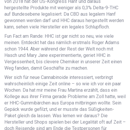
von 2018 hat der US-Kongress Hanf und daraus
hergestellte Produkte mit weniger als 0,3% Delta-9-THC
auf Bundesebene legalisiert. Da CBD aus legalem Hanf
gewonnen werden darf und HHC daraus hergestellt werden
kann, sehen viele Hersteller ein legales Schlupfloch.
Fun Fact am Rande: HHC ist gar nicht so neu, wie viele
meinen. Entdeckt hat das nämlich erstmals Roger Adams
schon 1944. Aber während der Rest der Welt noch mit
Hasch und Mary Jane experimentierte, geriet HHC in
Vergessenheit, bis clevere Chemiker in unserer Zeit einen
Weg fanden, damit Geschäfte zu machen.
Wer sich für neue Cannabinoide interessiert, verbringt
wahrscheinlich einige Zeit online – so wie ich vor ein paar
Wochen. Da hat mir meine Frau Martina erzählt, dass ein
Kollege aus ihrer Firma gerade Probleme am Zoll hatte, weil
er HHC-Gummibärchen aus Europa mitbringen wollte. Sein
Gepäck wurde gefilzt, und er musste das Süßigkeiten-
Paket gleich da lassen. Was lernen wir daraus? Die
Hersteller und Shops spielen bei der Legalität oft auf Zeit –
doch Reisende sind am Ende die Testpersonen für