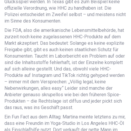
Glücksspiel werden. In Texas gibt es zum Beispiel keine
offizielle Verordnung, wie HHC zu handhaben ist. Die
Polizei entscheidet im Zweifel selbst – und meistens nicht
im Sinne des Konsumenten.
Die FDA, also die amerikanische Lebensmittelbehörde, hat
zurzeit noch keine zugelassenen HHC-Produkte auf dem
Markt akzeptiert. Das bedeutet: Solange es keine explizite
Freigabe gibt, gibt es auch keinen staatlichen Schutz für
Konsumenten. Taucht im Laborbericht ein Problem auf oder
sind die Inhaltsstoffe fehlerhaft, ist der Einzelne komplett
auf sich alleine gestellt. Und das, obwohl viele HHC-
Produkte auf Instagram und TikTok richtig gehyped werden
– immer mit dem Versprechen: „Völlig legal, keine
Nebenwirkungen, alles easy.“ Leider sind manche der
Anbieter genauso skrupellos wie bei den früheren Spice-
Produkten – die Rechtslage ist diffus und jeder pickt sich
das raus, was ins Geschäft passt.
Ein Fun Fact aus dem Alltag: Martina meinte letztens zu mir,
dass eine Freundin im Yoga-Studio in Los Angeles HHC-Öl
als Einschlafhilfe nutzt. Dort verkauft der nette Mann im