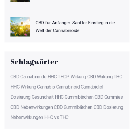
CBD für Anfänger: Sanfter Einstieg in die
Welt der Cannabinoide
Schlagwörter
CBD
Cannabinoide
HHC
THCP
Wirkung
CBD Wirkung
THC
HHC Wirkung
Cannabis
Cannabinoid
Cannabidiol
Dosierung
Gesundheit
HHC Gummibärchen
CBD Gummies
CBD Nebenwirkungen
CBD Gummibärchen
CBD Dosierung
Nebenwirkungen
HHC vs THC