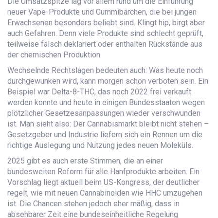
Die Umsatzspitze lag vor allem rund um die Einführung
neuer Vape-Produkte und Gummibärchen, die bei jungen
Erwachsenen besonders beliebt sind. Klingt hip, birgt aber
auch Gefahren. Denn viele Produkte sind schlecht geprüft,
teilweise falsch deklariert oder enthalten Rückstände aus
der chemischen Produktion.
Wechselnde Rechtslagen bedeuten auch: Was heute noch
durchgewunken wird, kann morgen schon verboten sein. Ein
Beispiel war Delta-8-THC, das noch 2022 frei verkauft
werden konnte und heute in einigen Bundesstaaten wegen
plötzlicher Gesetzesanpassungen wieder verschwunden
ist. Man sieht also: Der Cannabismarkt bleibt nicht stehen –
Gesetzgeber und Industrie liefern sich ein Rennen um die
richtige Auslegung und Nutzung jedes neuen Moleküls.
2025 gibt es auch erste Stimmen, die an einer
bundesweiten Reform für alle Hanfprodukte arbeiten. Ein
Vorschlag liegt aktuell beim US-Kongress, der deutlicher
regelt, wie mit neuen Cannabinoiden wie HHC umzugehen
ist. Die Chancen stehen jedoch eher mäßig, dass in
absehbarer Zeit eine bundeseinheitliche Regelung