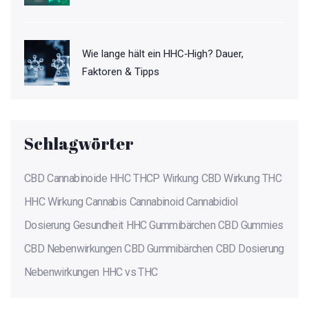
Wie lange hält ein HHC‑High? Dauer,
Faktoren & Tipps
Schlagwörter
CBD
Cannabinoide
HHC
THCP
Wirkung
CBD Wirkung
THC
HHC Wirkung
Cannabis
Cannabinoid
Cannabidiol
Dosierung
Gesundheit
HHC Gummibärchen
CBD Gummies
CBD Nebenwirkungen
CBD Gummibärchen
CBD Dosierung
Nebenwirkungen
HHC vs THC